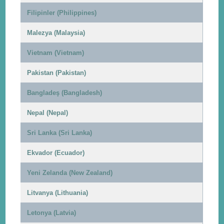
Filipinler (Philippines)
Malezya (Malaysia)
Vietnam (Vietnam)
Pakistan (Pakistan)
Bangladeş (Bangladesh)
Nepal (Nepal)
Sri Lanka (Sri Lanka)
Ekvador (Ecuador)
Yeni Zelanda (New Zealand)
Litvanya (Lithuania)
Letonya (Latvia)