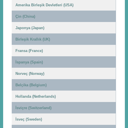
Amerika Birleşik Devletleri (USA)
Çin (China)
Japonya (Japan)
Birleşik Krallık (UK)
Fransa (France)
İspanya (Spain)
Norveç (Norway)
Belçika (Belgium)
Hollanda (Netherlands)
İsviçre (Switzerland)
İsveç (Sweden)