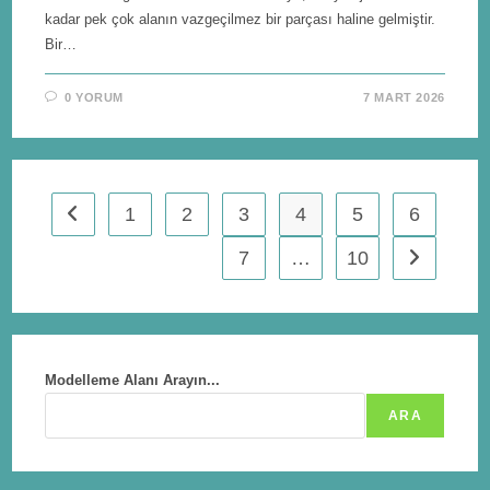
kadar pek çok alanın vazgeçilmez bir parçası haline gelmiştir.
Bir…
0 YORUM
7 MART 2026
1
2
3
4
5
6
7
…
10
Modelleme Alanı Arayın...
ARA