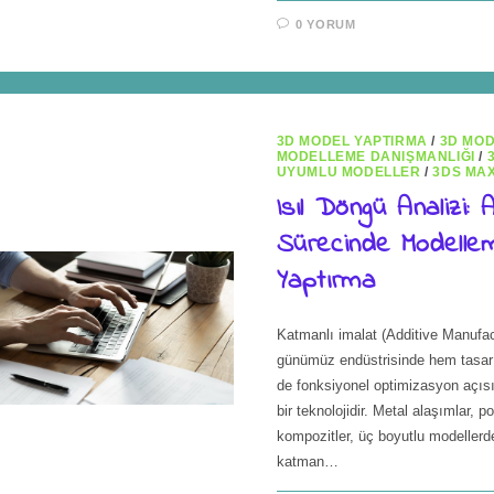
0 YORUM
3D MODEL YAPTIRMA
/
3D MO
MODELLEME DANIŞMANLIĞI
/
UYUMLU MODELLER
/
3DS MA
Isıl Döngü Analizi: 
Sürecinde Modelle
Yaptırma
Katmanlı imalat (Additive Manufac
günümüz endüstrisinde hem tasa
de fonksiyonel optimizasyon açıs
bir teknolojidir. Metal alaşımlar, p
kompozitler, üç boyutlu modeller
katman…