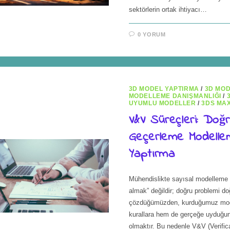
sektörlerin ortak ihtiyacı…
0 YORUM
3D MODEL YAPTIRMA
/
3D MO
MODELLEME DANIŞMANLIĞI
/
UYUMLU MODELLER
/
3DS MA
V&V Süreçleri: Doğ
Geçerleme Modelle
Yaptırma
Mühendislikte sayısal modelleme 
almak” değildir; doğru problemi d
çözdüğümüzden, kurduğumuz mo
kurallara hem de gerçeğe uyduğu
olmaktır. Bu nedenle V&V (Verific