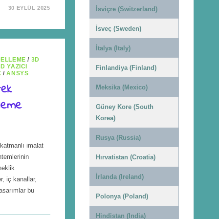
30 EYLÜL 2025
İsviçre (Switzerland)
İsveç (Sweden)
İtalya (Italy)
DELLEME
/
3D
3D YAZICI
Finlandiya (Finland)
X
/
ANSYS
tek
Meksika (Mexico)
lleme
Güney Kore (South
Korea)
Rusya (Russia)
katmanlı imalat
ntemlerinin
Hırvatistan (Croatia)
eklik
İrlanda (Ireland)
 iç kanallar,
asarımlar bu
Polonya (Poland)
…
Hindistan (India)