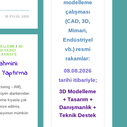
modelleme
çalışması
30 EYLÜL 2025
(CAD, 3D,
Mimari,
Endüstriyel
DELLEME
/
3D
vb.) resmi
3D YAZICI
X
/
ANSYS
rakamlar:
ahmini:
08.08.2026
 Yaptırma
tarihi itibariyle;
turing – AM),
3D Modelleme
yüyen alanlarından
+ Tasarım +
erine kıyasla çok
mize edilmiş
Danışmanlık +
egrasyonun mümkün
Teknik Destek