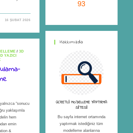
93
16 ŞUBAT 2026
Hakkımızda
DELLEME
/
3D
3D YAZICI
X
rulama–
me
ÜCRETLI MODELLEME YAPTIRMA
yalnızca “sonucu
SITESI
oğru yaklaşımla
Bu sayfa internet ortamında
delin hem
yaptırmak istediğiniz tüm
ndan emin
modelleme alanlarına
ation &