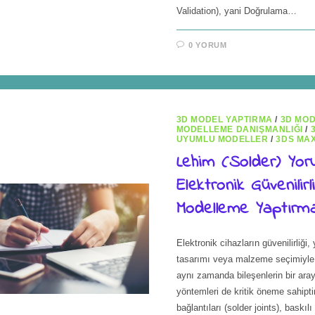
Validation), yani Doğrulama…
0 YORUM
3D MODEL YAPTIRMA
/
3D MO
MODELLEME DANIŞMANLIĞI
/
UYUMLU MODELLER
/
3DS MA
Lehim (Solder) Yoru
Elektronik Güvenilirl
Modelleme Yaptırm
Elektronik cihazların güvenilirliği,
tasarımı veya malzeme seçimiyle sı
aynı zamanda bileşenlerin bir aray
yöntemleri de kritik öneme sahipti
bağlantıları (solder joints), baskılı