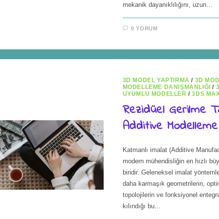
mekanik dayanıklılığını, uzun…
0 YORUM
3D MODEL YAPTIRMA
/
3D MO
MODELLEME DANIŞMANLIĞI
/
UYUMLU MODELLER
/
3DS MA
Rezidüel Gerilme T
Additive Modelleme
Katmanlı imalat (Additive Manufac
modern mühendisliğin en hızlı bü
biridir. Geleneksel imalat yönteml
daha karmaşık geometrilerin, opti
topolojilerin ve fonksiyonel ent
kılındığı bu…