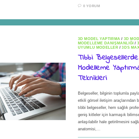
0 YORUM
3D MODEL YAPTIRMA
/
3D MO
MODELLEME DANIŞMANLIĞI
/
UYUMLU MODELLER
/
3DS MA
Tıbbi Belgesellerde 
Modelleme Yaptırm
Teknikleri
Belgeseller, bilginin toplumla pay
etkili görsel iletişim araçlarından bi
tıbbi belgeseller, hem sağlık prof
geniş kitleler için karmaşık bilimse
anlaşılabilir hale getirilmesini sağl
anatomisi,…