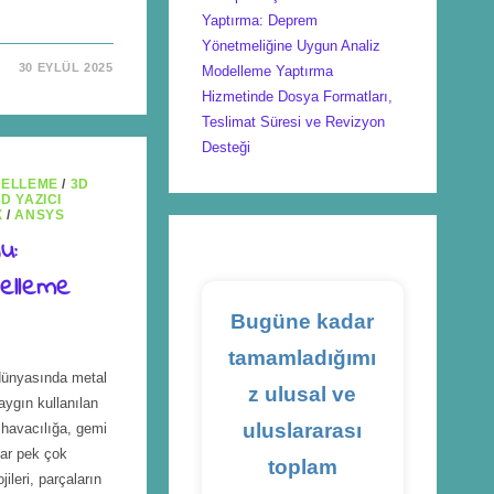
Yaptırma: Deprem
Yönetmeliğine Uygun Analiz
30 EYLÜL 2025
Modelleme Yaptırma
Hizmetinde Dosya Formatları,
Teslimat Süresi ve Revizyon
Desteği
DELLEME
/
3D
3D YAZICI
X
/
ANSYS
u:
elleme
Bugüne kadar
tamamladığımı
dünyasında metal
z ulusal ve
yaygın kullanılan
uluslararası
 havacılığa, gemi
dar pek çok
toplam
ileri, parçaların