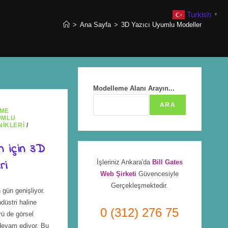
Turkish
▼
>
Ana Sayfa
>
3D Yazıcı Uyumlu Modeller
Modelleme Alanı Arayın...
ARA
EME
UMLU
IKLERI
/
 için 3D
ri
İşleriniz Ankara'da
Bill Gates
Web Şirketi
Güvencesiyle
Gerçekleşmektedir.
 gün genişliyor.
düstri haline
0 (312) 276 75
rü de görsel
 devam ediyor. Bu