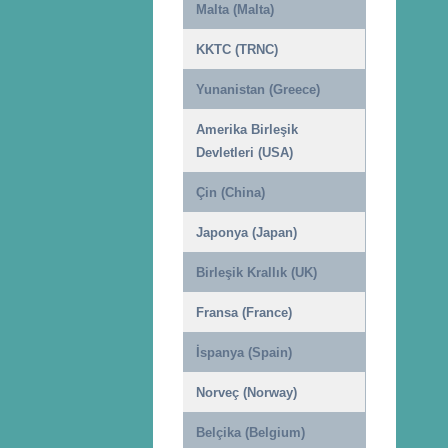
Malta (Malta)
KKTC (TRNC)
Yunanistan (Greece)
Amerika Birleşik
Devletleri (USA)
Çin (China)
Japonya (Japan)
Birleşik Krallık (UK)
Fransa (France)
İspanya (Spain)
Norveç (Norway)
Belçika (Belgium)