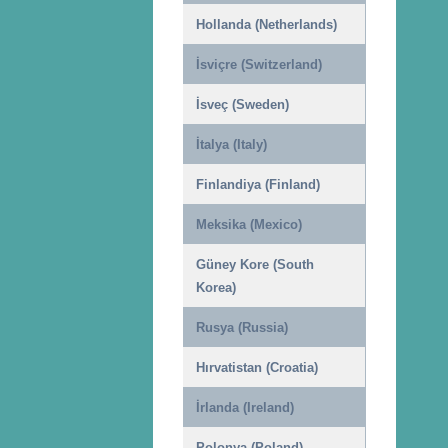
Hollanda (Netherlands)
İsviçre (Switzerland)
İsveç (Sweden)
İtalya (Italy)
Finlandiya (Finland)
Meksika (Mexico)
Güney Kore (South
Korea)
Rusya (Russia)
Hırvatistan (Croatia)
İrlanda (Ireland)
Polonya (Poland)