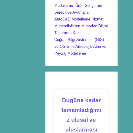
Modelleme: Ürün Geliştirme
Sürecinde Avantajlar
AutoCAD Modelleme Hizmeti:
Mühendislikten Mimariye Dijital
Tasarımın Kalbi
Coğrafi Bilgi Sistemleri (GIS)
ve QGIS ile Arkeolojik Alan ve
Peyzaj Modelleme
Bugüne kadar
tamamladığımı
z ulusal ve
uluslararası