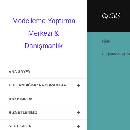
QGIS
Modelleme Yaptırma
Merkezi &
QGIS
Danışmanlık
Bu kategoride h
ANA SAYFA
KULLANDIĞIMIZ PROGRAMLAR
HAKKIMIZDA
HIZMETLERIMIZ
SEKTÖRLER