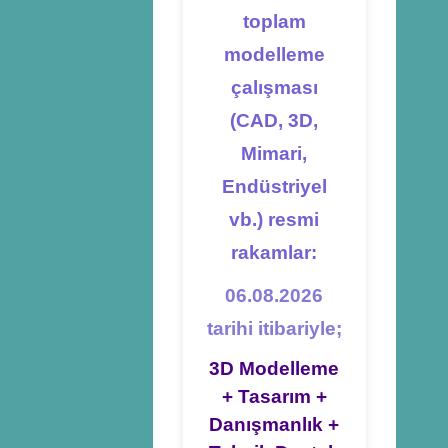
toplam
modelleme
çalışması
(CAD, 3D,
Mimari,
Endüstriyel
vb.) resmi
rakamlar:
06.08.2026
tarihi itibariyle;
3D Modelleme
+ Tasarım +
Danışmanlık +