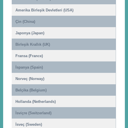
Amerika Birleşik Devletleri (USA)
Çin (China)
Japonya (Japan)
Birleşik Krallık (UK)
Fransa (France)
İspanya (Spain)
Norveç (Norway)
Belçika (Belgium)
Hollanda (Netherlands)
İsviçre (Switzerland)
İsveç (Sweden)