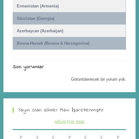
Ermenistan (Armenia)
Gürcistan (Georgia)
Azerbaycan (Azerbaijan)
Bosna-Hersek (Bosnia & Herzegovina)
Son yorumlar
Görüntülenecek bir yorum yok.
Yayın Olan Günler Mavi İşaretlenmiştir
AĞUSTOS 2026
P
S
Ç
P
C
C
P