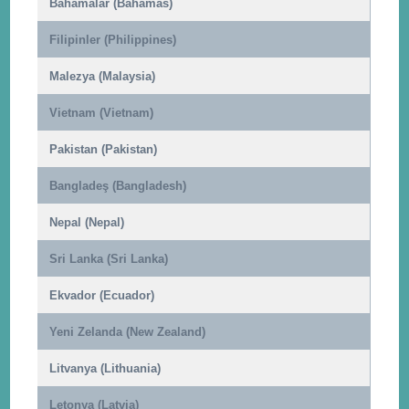
Bahamalar (Bahamas)
Filipinler (Philippines)
Malezya (Malaysia)
Vietnam (Vietnam)
Pakistan (Pakistan)
Bangladeş (Bangladesh)
Nepal (Nepal)
Sri Lanka (Sri Lanka)
Ekvador (Ecuador)
Yeni Zelanda (New Zealand)
Litvanya (Lithuania)
Letonya (Latvia)