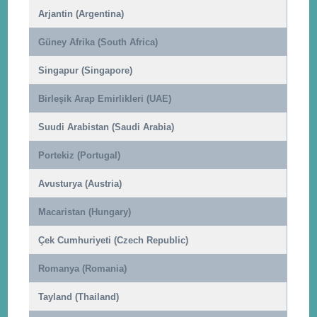
Arjantin (Argentina)
Güney Afrika (South Africa)
Singapur (Singapore)
Birleşik Arap Emirlikleri (UAE)
Suudi Arabistan (Saudi Arabia)
Portekiz (Portugal)
Avusturya (Austria)
Macaristan (Hungary)
Çek Cumhuriyeti (Czech Republic)
Romanya (Romania)
Tayland (Thailand)