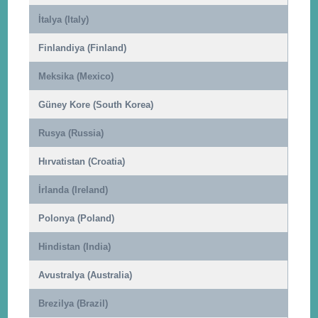
İtalya (Italy)
Finlandiya (Finland)
Meksika (Mexico)
Güney Kore (South Korea)
Rusya (Russia)
Hırvatistan (Croatia)
İrlanda (Ireland)
Polonya (Poland)
Hindistan (India)
Avustralya (Australia)
Brezilya (Brazil)