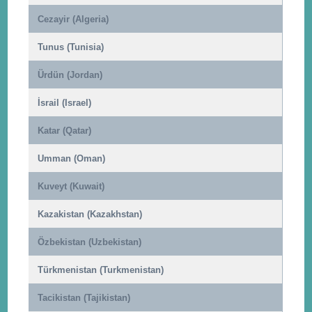
Cezayir (Algeria)
Tunus (Tunisia)
Ürdün (Jordan)
İsrail (Israel)
Katar (Qatar)
Umman (Oman)
Kuveyt (Kuwait)
Kazakistan (Kazakhstan)
Özbekistan (Uzbekistan)
Türkmenistan (Turkmenistan)
Tacikistan (Tajikistan)