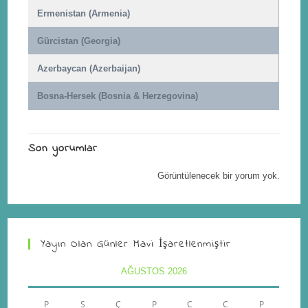
Ermenistan (Armenia)
Gürcistan (Georgia)
Azerbaycan (Azerbaijan)
Bosna-Hersek (Bosnia & Herzegovina)
Son yorumlar
Görüntülenecek bir yorum yok.
Yayın Olan Günler Mavi İşaretlenmiştir
AĞUSTOS 2026
P
S
Ç
P
C
C
P