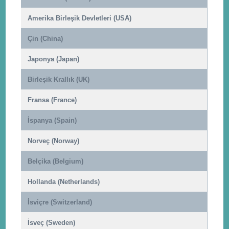
Amerika Birleşik Devletleri (USA)
Çin (China)
Japonya (Japan)
Birleşik Krallık (UK)
Fransa (France)
İspanya (Spain)
Norveç (Norway)
Belçika (Belgium)
Hollanda (Netherlands)
İsviçre (Switzerland)
İsveç (Sweden)