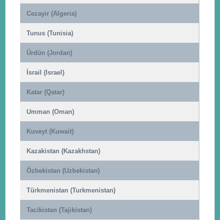
Cezayir (Algeria)
Tunus (Tunisia)
Ürdün (Jordan)
İsrail (Israel)
Katar (Qatar)
Umman (Oman)
Kuveyt (Kuwait)
Kazakistan (Kazakhstan)
Özbekistan (Uzbekistan)
Türkmenistan (Turkmenistan)
Tacikistan (Tajikistan)