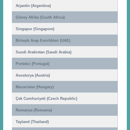
Arjantin (Argentina)
Güney Afrika (South Africa)
Singapur (Singapore)
Birleşik Arap Emirlikleri (UAE)
Suudi Arabistan (Saudi Arabia)
Portekiz (Portugal)
Avusturya (Austria)
Macaristan (Hungary)
Çek Cumhuriyeti (Czech Republic)
Romanya (Romania)
Tayland (Thailand)