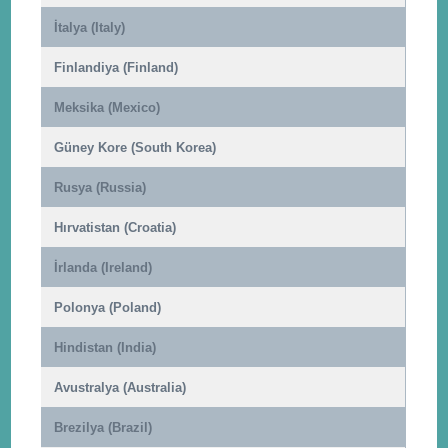
İtalya (Italy)
Finlandiya (Finland)
Meksika (Mexico)
Güney Kore (South Korea)
Rusya (Russia)
Hırvatistan (Croatia)
İrlanda (Ireland)
Polonya (Poland)
Hindistan (India)
Avustralya (Australia)
Brezilya (Brazil)