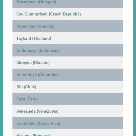
Macaristan (Hungary)
Çek Cumhuriyeti (Czech Republic)
Romanya (Romania)
Tayland (Thailand)
Endonezya (Indonesia)
Ukrayna (Ukraine)
Kolombiya (Colombia)
Şili (Chile)
Peru (Peru)
Venezuela (Venezuela)
Kosta Rika (Costa Rica)
Panama (Panama)