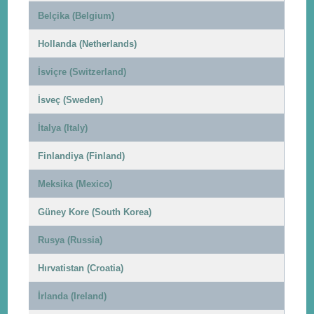
Belçika (Belgium)
Hollanda (Netherlands)
İsviçre (Switzerland)
İsveç (Sweden)
İtalya (Italy)
Finlandiya (Finland)
Meksika (Mexico)
Güney Kore (South Korea)
Rusya (Russia)
Hırvatistan (Croatia)
İrlanda (Ireland)