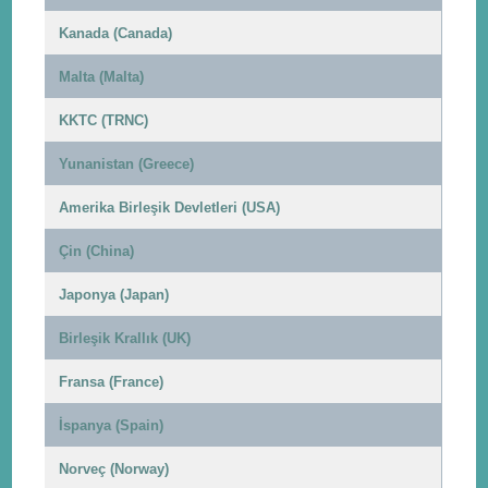
Kanada (Canada)
Malta (Malta)
KKTC (TRNC)
Yunanistan (Greece)
Amerika Birleşik Devletleri (USA)
Çin (China)
Japonya (Japan)
Birleşik Krallık (UK)
Fransa (France)
İspanya (Spain)
Norveç (Norway)