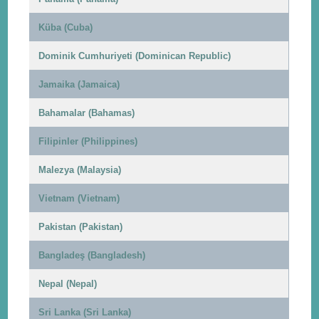
Küba (Cuba)
Dominik Cumhuriyeti (Dominican Republic)
Jamaika (Jamaica)
Bahamalar (Bahamas)
Filipinler (Philippines)
Malezya (Malaysia)
Vietnam (Vietnam)
Pakistan (Pakistan)
Bangladeş (Bangladesh)
Nepal (Nepal)
Sri Lanka (Sri Lanka)