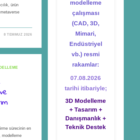
modelleme
cılık, ürün
e metaverse
çalışması
(CAD, 3D,
Mimari,
8 TEMMUZ 2026
Endüstriyel
vb.) resmi
rakamlar:
DELLEME
07.08.2026
e
tarihi itibariyle;
 ve
rım
3D Modelleme
+ Tasarım +
Danışmanlık +
Teknik Destek
irme sürecinin en
k, modelleme