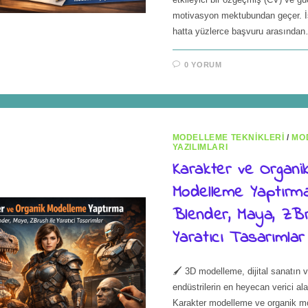
motivasyon mektubundan geçer. İş
hatta yüzlerce başvuru arasında
0 YORUM
MODELLEME TEKNIKLERI
/
MO
YAZILIMLARI
Karakter ve Organi
Modelleme Yaptırma
Blender, Maya, ZBr
Yaratıcı Tasarımlar
🖌️ 3D modelleme, dijital sanatın v
endüstrilerin en heyecan verici alan
Karakter modelleme ve organik m