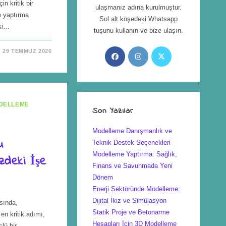
in kritik bir
ulaşmanız adına kurulmuştur.
e yaptırma
Sol alt köşedeki Whatsapp
esi…
tuşunu kullanın ve bize ulaşın.
29 TEMMUZ 2026
DELLEME
Son Yazılar
Modelleme Danışmanlık ve
u
Teknik Destek Seçenekleri
Modelleme Yaptırma: Sağlık,
izdeki İşe
Finans ve Savunmada Yeni
Dönem
Enerji Sektöründe Modelleme:
Dijital İkiz ve Simülasyon
sında,
Statik Proje ve Betonarme
en kritik adımı,
Hesapları İçin 3D Modelleme
lü bir