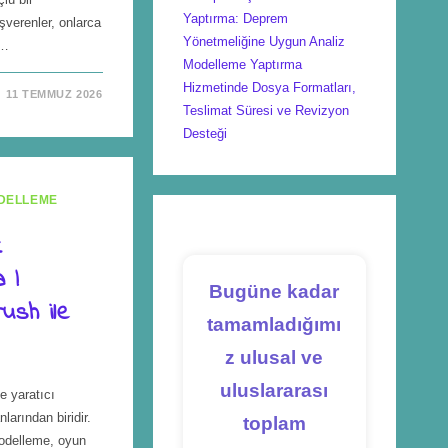
Yaptırma: Deprem
verenler, onlarca
Yönetmeliğine Uygun Analiz
n…
Modelleme Yaptırma
Hizmetinde Dosya Formatları,
11 TEMMUZ 2026
Teslimat Süresi ve Revizyon
Desteği
DELLEME
k
 |
Bugüne kadar
ush ile
tamamladığımı
z ulusal ve
uluslararası
e yaratıcı
larından biridir.
toplam
odelleme, oyun