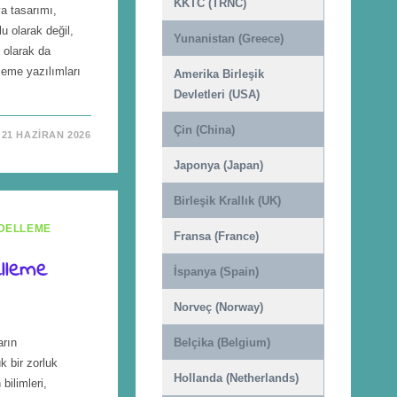
KKTC (TRNC)
a tasarımı,
u olarak değil,
Yunanistan (Greece)
 olarak da
leme yazılımları
Amerika Birleşik
Devletleri (USA)
Çin (China)
21 HAZIRAN 2026
Japonya (Japan)
Birleşik Krallık (UK)
DELLEME
Fransa (France)
lleme
İspanya (Spain)
Norveç (Norway)
arın
Belçika (Belgium)
 bir zorluk
Hollanda (Netherlands)
bilimleri,