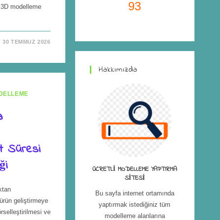
93
n 3D modelleme
30 TEMMUZ 2026
Hakkımızda
DELLEME
a
t Süresi
ği
ÜCRETLI MODELLEME YAPTIRMA
SITESI
ktan
Bu sayfa internet ortamında
ürün geliştirmeye
yaptırmak istediğiniz tüm
rselleştirilmesi ve
modelleme alanlarına