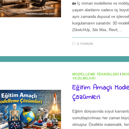
🏡 İç mimari modelleme ve mobily
yaşam alanlarını sadece üç boyutl
aynı zamanda duyusal ve işlevsel
kurgulamanın sanatıdır. 3D model
(SketchUp, 3ds Max, Revit,…
0 YORUM
MODELLEME TEKNIKLERI
/
MO
YAZILIMLARI
Eğitim Amaçlı Mode
Çözümleri
Eğitim dünyasında soyut kavraml
somutlaştırılması her zaman büyük
olmuştur. Özellikle matematik, fen 