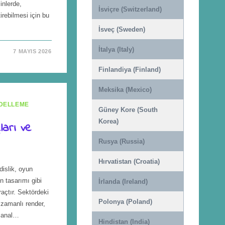
inlerde,
İsviçre (Switzerland)
tirebilmesi için bu
İsveç (Sweden)
İtalya (Italy)
7 MAYIS 2026
Finlandiya (Finland)
Meksika (Mexico)
DELLEME
Güney Kore (South
Korea)
arı ve
Rusya (Russia)
Hırvatistan (Croatia)
islik, oyun
ün tasarımı gibi
İrlanda (Ireland)
açtır. Sektördeki
Polonya (Poland)
 zamanlı render,
sanal…
Hindistan (India)