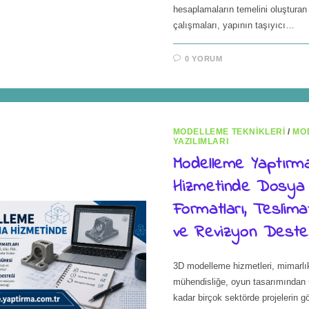
hesaplamaların temelini oluştura
çalışmaları, yapının taşıyıcı…
0 YORUM
MODELLEME TEKNIKLERI
/
MO
YAZILIMLARI
Modelleme Yaptırm
Hizmetinde Dosya
Formatları, Teslima
ve Revizyon Deste
3D modelleme hizmetleri, mimarlı
mühendisliğe, oyun tasarımından 
kadar birçok sektörde projelerin gö