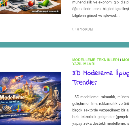
mühendislik ve ekonomi gibi disipl
öğrencilerin teorik bilgileri içselleş
bilgilerin görsel ve işlevsel…
0 YORUM
MODELLEME TEKNIKLERI
/
MO
YAZILIMLARI
3D Modelleme İpuçl
Trendler
3D modelleme, mimarlık, mühend
geliştirme, film, reklamcılık ve ür
birçok sektörde vazgeçilmez bir ar
hızlı teknolojik gelişmeler (gerçek
yapay zeka destekli modelleme, 