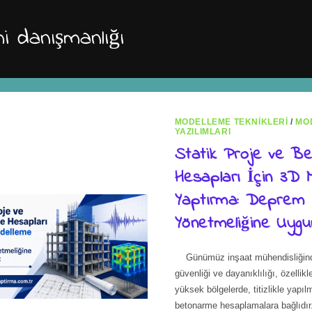
i danışmanlığı
MODELLEME TEKNIKLERI
/
MO
YAZILIMLARI
Statik Proje ve B
Hesapları İçin 3D 
Yaptırma: Deprem
Yönetmeliğine Uygu
Günümüz inşaat mühendisliğinde
güvenliği ve dayanıklılığı, özellikl
yüksek bölgelerde, titizlikle yapıl
betonarme hesaplamalara bağlıdır