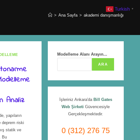
Turkish
▼
>
Ana Sayfa
>
akademi danışmanlığı
Modelleme Alanı Arayın...
DELLEME
ARA
etonarme
Modelleme
n Analiz
İşleriniz Ankara'da
Bill Gates
Web Şirketi
Güvencesiyle
Gerçekleşmektedir.
, yapıların
e deprem riski
0 (312) 276 75
mış statik ve
. Bu