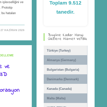
Toplam 9.512
n işlevselliğini ve
. Prototip
tanedir.
 bu hataları
27 HAZIRAN 2026
Bugüne Kadar Hangi
Ülkelere Hizmet Verdik
Türkiye (Turkey)
DELLEME
Almanya (Germany)
e ve
Bulgaristan (Bulgaria)
 3D
Danimarka (Denmark)
korasyon
Kanada (Canada)
Malta (Malta)