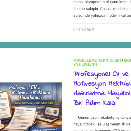
teknik altyapısının oluşturulması iç
öneme sahiptir. Ancak, modellem
sürecinde yalnızca modelin kalit
0 YORUM
MODELLEME TEKNIKLERI
/
MO
YAZILIMLARI
Profesyonel CV ve
Motivasyon Mektub
Hazırlatma: Hayalin
Bir Adım Kala
Günümüzün rekabetçi iş dünya
hayalinizdeki işe ulaşmanın ilk ve 
etkileyici bir özgeçmiş (CV) ve güç