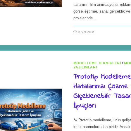
tasarımı, film animasyonu, reklam
görselleştirme, sanal gerçeklik v
projelerinde…
0 YORUM
MODELLEME TEKNIKLERI
/
MO
YAZILIMLARI
Prototip Modellem
Hatalarınızı Çözme
Ölçeklenebilir Tasa
İpuçları
🔧 Prototip modelleme, ürün gelişt
kritik aşamalarından biridir. Anca