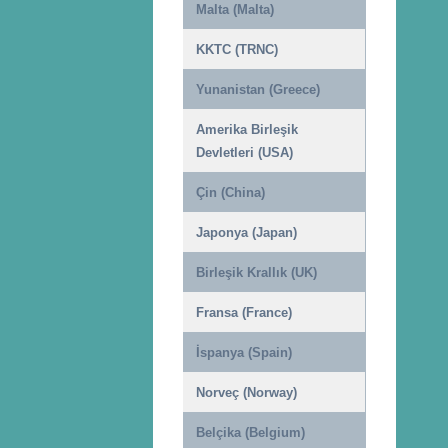
Malta (Malta)
KKTC (TRNC)
Yunanistan (Greece)
Amerika Birleşik
Devletleri (USA)
Çin (China)
Japonya (Japan)
Birleşik Krallık (UK)
Fransa (France)
İspanya (Spain)
Norveç (Norway)
Belçika (Belgium)