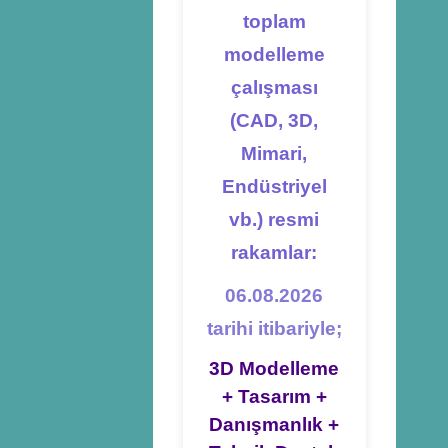
toplam
modelleme
çalışması
(CAD, 3D,
Mimari,
Endüstriyel
vb.) resmi
rakamlar:
06.08.2026
tarihi itibariyle;
3D Modelleme
+ Tasarım +
Danışmanlık +