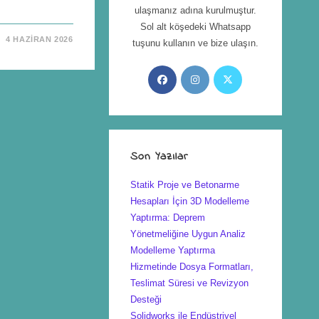
ulaşmanız adına kurulmuştur.
Sol alt köşedeki Whatsapp
4 HAZIRAN 2026
tuşunu kullanın ve bize ulaşın.
Son Yazılar
Statik Proje ve Betonarme
Hesapları İçin 3D Modelleme
Yaptırma: Deprem
Yönetmeliğine Uygun Analiz
Modelleme Yaptırma
Hizmetinde Dosya Formatları,
Teslimat Süresi ve Revizyon
Desteği
Solidworks ile Endüstriyel