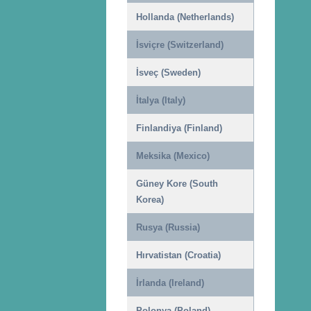
Hollanda (Netherlands)
İsviçre (Switzerland)
İsveç (Sweden)
İtalya (Italy)
Finlandiya (Finland)
Meksika (Mexico)
Güney Kore (South
Korea)
Rusya (Russia)
Hırvatistan (Croatia)
İrlanda (Ireland)
Polonya (Poland)