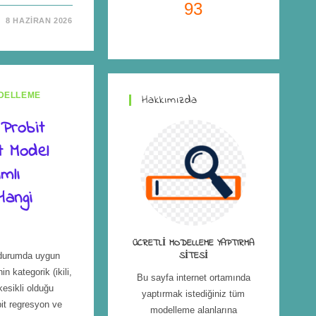
93
8 HAZIRAN 2026
DELLEME
Hakkımızda
 Probit
t Model
mlı
Hangi
ÜCRETLI MODELLEME YAPTIRMA
SITESI
 durumda uygun
in kategorik (ikili,
Bu sayfa internet ortamında
 kesikli olduğu
yaptırmak istediğiniz tüm
bit regresyon ve
modelleme alanlarına