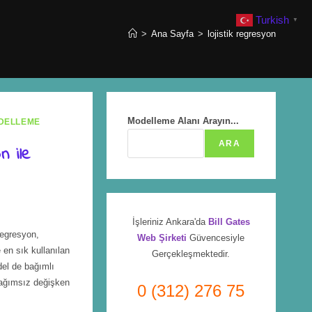
Turkish
▼
>
Ana Sayfa
>
lojistik regresyon
Modelleme Alanı Arayın...
DELLEME
ARA
 ile
İşleriniz Ankara'da
Bill Gates
regresyon,
Web Şirketi
Güvencesiyle
 en sık kullanılan
Gerçekleşmektedir.
del de bağımlı
bağımsız değişken
0 (312) 276 75