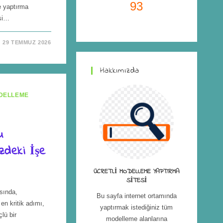
93
e yaptırma
esi…
29 TEMMUZ 2026
Hakkımızda
DELLEME
u
izdeki İşe
ÜCRETLI MODELLEME YAPTIRMA
SITESI
sında,
Bu sayfa internet ortamında
en kritik adımı,
yaptırmak istediğiniz tüm
lü bir
modelleme alanlarına