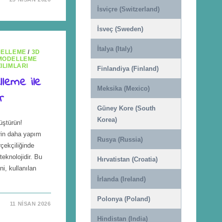
İsviçre (Switzerland)
İsveç (Sweden)
İtalya (Italy)
DELLEME
/
3D
MODELLEME
ILIMLARI
Finlandiya (Finland)
leme ile
Meksika (Mexico)
r
Güney Kore (South
Korea)
üştürün!
rin daha yapım
Rusya (Russia)
çekçiliğinde
teknolojidir. Bu
Hırvatistan (Croatia)
i, kullanılan
İrlanda (Ireland)
Polonya (Poland)
11 NISAN 2026
Hindistan (India)