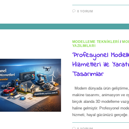
0 YORUM
MODELLEME TEKNIKLERI
/
MO
YAZILIMLARI
Profesyonel Model
Hizmetleri ile Yaratı
Tasarımlar
Modern dünyada ürün geliştirme, 
makine tasarımı, animasyon ve oy
birçok alanda 3D modelleme vazge
haline gelmiştir. Profesyonel mod
hizmeti, hayal gücünüzü gerçeğ
0 YORUM