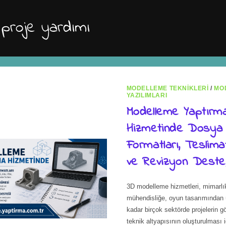
 proje yardımı
MODELLEME TEKNIKLERI
/
MO
YAZILIMLARI
Modelleme Yaptırm
Hizmetinde Dosya
Formatları, Teslima
ve Revizyon Deste
3D modelleme hizmetleri, mimarlı
mühendisliğe, oyun tasarımından 
kadar birçok sektörde projelerin gö
teknik altyapısının oluşturulması iç