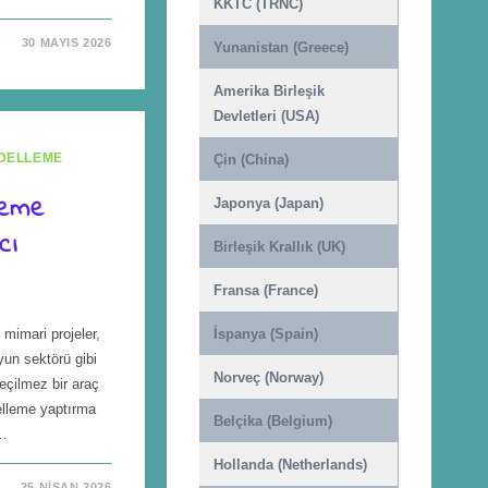
KKTC (TRNC)
30 MAYIS 2026
Yunanistan (Greece)
Amerika Birleşik
Devletleri (USA)
DELLEME
Çin (China)
leme
Japonya (Japan)
cı
Birleşik Krallık (UK)
Fransa (France)
mimari projeler,
İspanya (Spain)
un sektörü gibi
Norveç (Norway)
çilmez bir araç
elleme yaptırma
Belçika (Belgium)
e…
Hollanda (Netherlands)
25 NISAN 2026