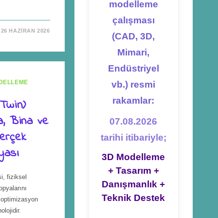
modelleme
çalışması
26 HAZIRAN 2026
(CAD, 3D,
Mimari,
Endüstriyel
DELLEME
vb.) resmi
rakamlar:
 Twin)
a, Bina ve
07.08.2026
Gerçek
tarihi itibariyle;
yası
3D Modelleme
+ Tasarım +
si, fiziksel
Danışmanlık +
opyalarını
Teknik Destek
 optimizasyon
lojidir.