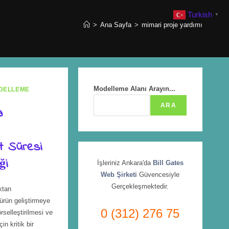
Turkish
▼
>
Ana Sayfa
>
mimari proje yardımı
Modelleme Alanı Arayın...
DELLEME
ARA
a
t Süresi
ği
İşleriniz Ankara'da
Bill Gates
Web Şirketi
Güvencesiyle
Gerçekleşmektedir.
ktan
ürün geliştirmeye
0 (312) 276 75
rselleştirilmesi ve
in kritik bir