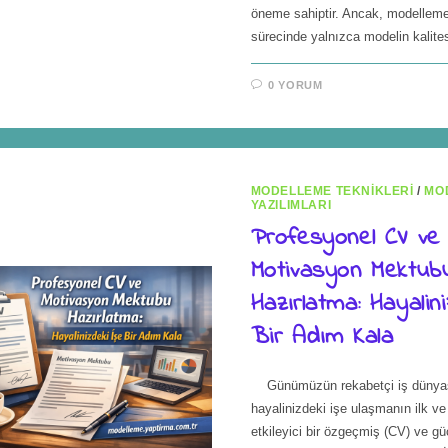
öneme sahiptir. Ancak, modellem
sürecinde yalnızca modelin kalit
0 YORUM
MODELLEME TEKNIKLERI
/
MO
YAZILIMLARI
Profesyonel CV ve
Motivasyon Mektub
Hazırlatma: Hayalin
Bir Adım Kala
Günümüzün rekabetçi iş dünya
hayalinizdeki işe ulaşmanın ilk ve 
etkileyici bir özgeçmiş (CV) ve güç