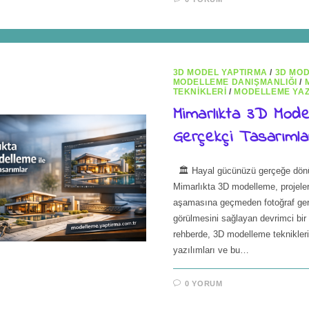
3D MODEL YAPTIRMA
/
3D MO
MODELLEME DANIŞMANLIĞI
/
TEKNIKLERI
/
MODELLEME YAZ
Mimarlıkta 3D Model
Gerçekçi Tasarımla
🏛️ Hayal gücünüzü gerçeğe dön
Mimarlıkta 3D modelleme, projele
aşamasına geçmeden fotoğraf ger
görülmesini sağlayan devrimci bir 
rehberde, 3D modelleme tekniklerin
yazılımları ve bu…
0 YORUM