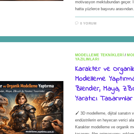
motivasyon mektubundan geçer. İş
hatta yüzlerce başvuru arasında
0 YORUM
MODELLEME TEKNIKLERI
/
MO
YAZILIMLARI
Karakter ve Organi
Modelleme Yaptırma
Blender, Maya, ZBr
Yaratıcı Tasarımlar
🖌️ 3D modelleme, dijital sanatın v
endüstrilerin en heyecan verici alan
Karakter modelleme ve organik m
tasarımı, film animasyonu, reklam