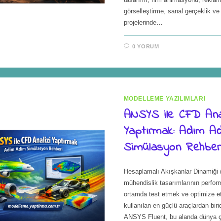
görselleştirme, sanal gerçeklik v
projelerinde…
0 YORUM
MODELLEME YAZILIMLARI
ANSYS ile CFD Anal
Yaptırmak: Adım A
Simülasyon Rehber
Hesaplamalı Akışkanlar Dinamiği 
mühendislik tasarımlarının perfor
ortamda test etmek ve optimize e
kullanılan en güçlü araçlardan birid
ANSYS Fluent, bu alanda dünya ç