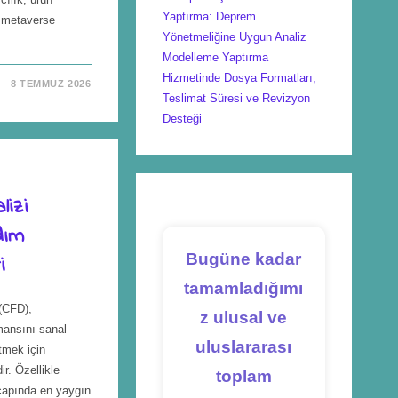
Yaptırma: Deprem
e metaverse
Yönetmeliğine Uygun Analiz
Modelleme Yaptırma
Hizmetinde Dosya Formatları,
8 TEMMUZ 2026
Teslimat Süresi ve Revizyon
Desteği
izi
dım
Bugüne kadar
i
tamamladığımı
(CFD),
z ulusal ve
mansını sanal
uluslararası
tmek için
ir. Özellikle
toplam
apında en yaygın