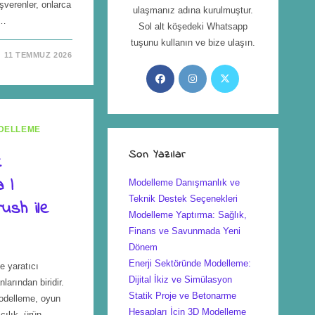
verenler, onlarca
ulaşmanız adına kurulmuştur.
n…
Sol alt köşedeki Whatsapp
tuşunu kullanın ve bize ulaşın.
11 TEMMUZ 2026
DELLEME
Son Yazılar
k
 |
Modelleme Danışmanlık ve
Teknik Destek Seçenekleri
ush ile
Modelleme Yaptırma: Sağlık,
Finans ve Savunmada Yeni
Dönem
Enerji Sektöründe Modelleme:
e yaratıcı
Dijital İkiz ve Simülasyon
larından biridir.
Statik Proje ve Betonarme
odelleme, oyun
Hesapları İçin 3D Modelleme
cılık, ürün