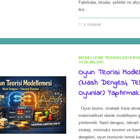
Fabrikalar, binalar, şehirler ve altya
ikiz…
0 YORUM
MODELLEME TEKNIKLERI
/
MO
YAZILIMLARI
Oyun Teorisi Model
(Nash Dengesi, Tek
Oyunlar) Yaptırmak
Oyun teorisi, stratejik karar alma
matematiksel olarak modelleyen gü
yöntemidir. Nash dengesi, tekrarlı
strateji, minimaks teoremi ve karm
dengeleri, oyun teorisinin temel k