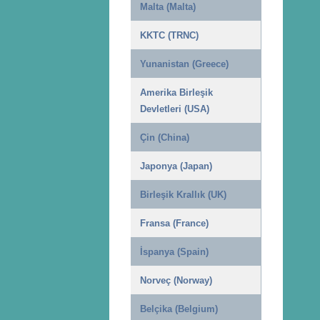
Malta (Malta)
KKTC (TRNC)
Yunanistan (Greece)
Amerika Birleşik
Devletleri (USA)
Çin (China)
Japonya (Japan)
Birleşik Krallık (UK)
Fransa (France)
İspanya (Spain)
Norveç (Norway)
Belçika (Belgium)