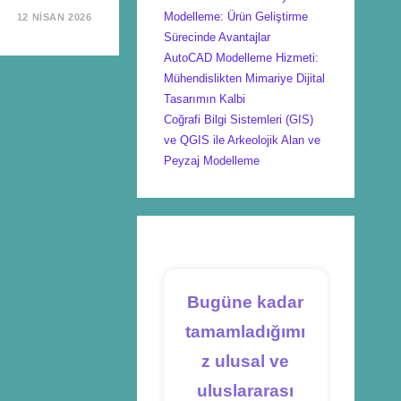
Modelleme: Ürün Geliştirme
12 NISAN 2026
Sürecinde Avantajlar
AutoCAD Modelleme Hizmeti:
Mühendislikten Mimariye Dijital
Tasarımın Kalbi
Coğrafi Bilgi Sistemleri (GIS)
ve QGIS ile Arkeolojik Alan ve
Peyzaj Modelleme
Bugüne kadar
tamamladığımı
z ulusal ve
uluslararası