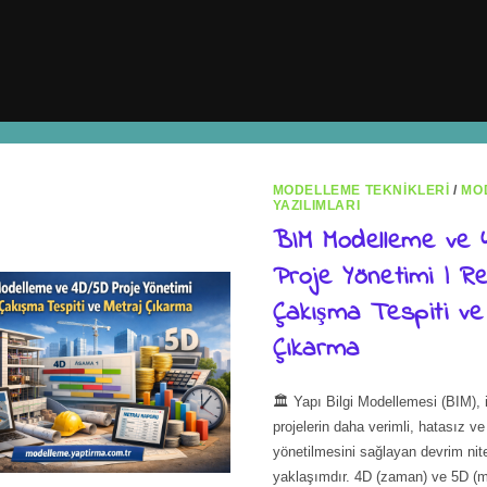
MODELLEME TEKNIKLERI
/
MO
YAZILIMLARI
BIM Modelleme ve
Proje Yönetimi | Rev
Çakışma Tespiti ve
Çıkarma
🏛️ Yapı Bilgi Modellemesi (BIM),
projelerin daha verimli, hatasız ve 
yönetilmesini sağlayan devrim nite
yaklaşımdır. 4D (zaman) ve 5D (m