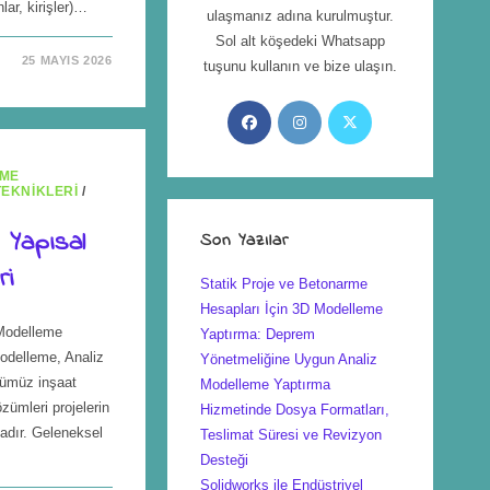
lar, kirişler)…
ulaşmanız adına kurulmuştur.
Sol alt köşedeki Whatsapp
25 MAYIS 2026
tuşunu kullanın ve bize ulaşın.
EME
EKNIKLERI
/
 Yapısal
Son Yazılar
ri
Statik Proje ve Betonarme
Hesapları İçin 3D Modelleme
 Modelleme
Yaptırma: Deprem
odelleme, Analiz
Yönetmeliğine Uygun Analiz
ümüz inşaat
Modelleme Yaptırma
ümleri projelerin
Hizmetinde Dosya Formatları,
tadır. Geleneksel
Teslimat Süresi ve Revizyon
Desteği
Solidworks ile Endüstriyel