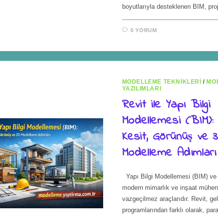
boyutlarıyla desteklenen BIM, p
0 YORUM
MODELLEME TEKNIKLERI
/
MO
YAZILIMLARI
Revit ile Yapı Bilgi
Modellemesi (BIM): 
Kesit, Görünüş ve 
Modelleme Adımları
Yapı Bilgi Modellemesi (BIM) ve
modern mimarlık ve inşaat mühendis
vazgeçilmez araçlarıdır. Revit, g
programlarından farklı olarak, para