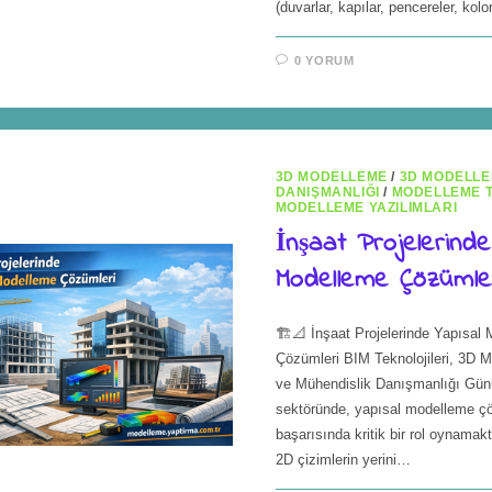
(duvarlar, kapılar, pencereler, kolon
0 YORUM
3D MODELLEME
/
3D MODELL
DANIŞMANLIĞI
/
MODELLEME T
MODELLEME YAZILIMLARI
İnşaat Projelerinde
Modelleme Çözümle
🏗️📐 İnşaat Projelerinde Yapısal
Çözümleri BIM Teknolojileri, 3D M
ve Mühendislik Danışmanlığı Gün
sektöründe, yapısal modelleme çöz
başarısında kritik bir rol oynamak
2D çizimlerin yerini…