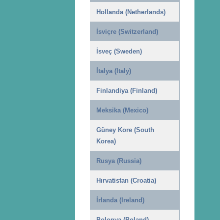
Hollanda (Netherlands)
İsviçre (Switzerland)
İsveç (Sweden)
İtalya (Italy)
Finlandiya (Finland)
Meksika (Mexico)
Güney Kore (South
Korea)
Rusya (Russia)
Hırvatistan (Croatia)
İrlanda (Ireland)
Polonya (Poland)