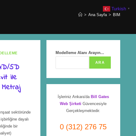
Turkish
▼
>
Ana Sayfa
>
BIM
Modelleme Alanı Arayın...
DELLEME
ARA
 4D/5D
it ile
 Metraj
İşleriniz Ankara'da
Bill Gates
Web Şirketi
Güvencesiyle
Gerçekleşmektedir.
 inşaat sektöründe
işbirliğine dayalı
0 (312) 276 75
liğinde bir
aliyet)