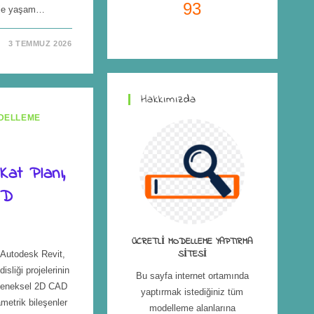
93
roje yaşam…
3 TEMMUZ 2026
Hakkımızda
DELLEME
Kat Planı,
3D
ÜCRETLI MODELLEME YAPTIRMA
SITESI
 Autodesk Revit,
liği projelerinin
Bu sayfa internet ortamında
eleneksel 2D CAD
yaptırmak istediğiniz tüm
metrik bileşenler
modelleme alanlarına