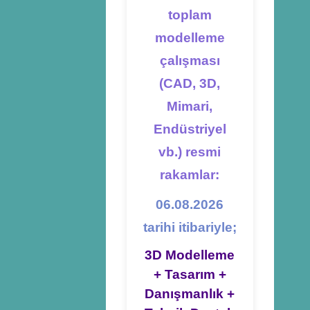
toplam
modelleme
çalışması
(CAD, 3D,
Mimari,
Endüstriyel
vb.) resmi
rakamlar:
06.08.2026
tarihi itibariyle;
3D Modelleme
+ Tasarım +
Danışmanlık +