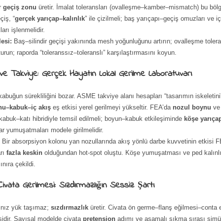
ir
geçiş zonu
üretir. İmalat toleransları (ovalleşme–kamber–mismatch) bu bö
çiş, “
gerçek yarıçap–kalınlık
” ile çizilmeli; baş yarıçapı–geçiş omuzları ve i
arı işlenmelidir.
esi:
Baş–silindir geçişi yakınında mesh yoğunluğunu artırın; ovalleşme toler
urun; raporda “toleranssız–toleranslı” karşılaştırmasını koyun.
 ve Takviye: Gerçek Hayatın Lokal Gerilme Laboratuvarı
kabuğun sürekliliğini bozar. ASME takviye alanı hesapları “tasarımın iskeletini”
nu–kabuk–iç akış
eş etkisi yerel gerilmeyi yükseltir. FEA’da
nozul boynu
v
kabuk–katı hibridiyle temsil edilmeli; boyun–kabuk etkileşiminde
köşe yarıça
r yumuşatmaları modele girilmelidir.
:
Bir absorpsiyon kolonu yan nozullarında akış yönlü darbe kuvvetinin etkisi F
arı
fazla keskin
olduğundan hot-spot oluştu. Köşe yumuşatması ve ped kalınlık 
ınıra çekildi.
Civata Gerilmesi: Sızdırmazlığın Sessiz Şartı
alnız yük taşımaz;
sızdırmazlık
üretir. Civata ön germe–flanş eğilmesi–conta 
şidir. Sayısal modelde civata
pretension
adımı ve aşamalı sıkma sırası simül