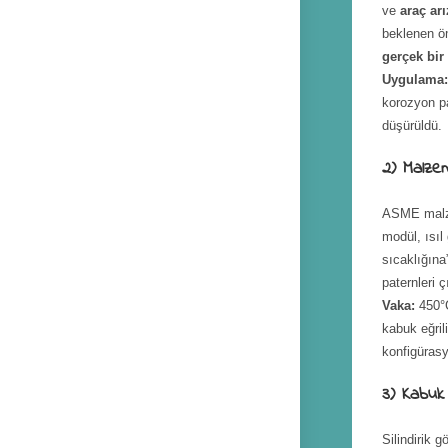
ve
araç ar
beklenen öm
gerçek bir
Uygulama
korozyon pa
düşürüldü.
2) Malze
ASME malze
modül, ısı
sıcaklığına
paternleri ç
Vaka:
450°C
kabuk eğril
konfigürasy
3) Kabuk 
Silindirik 