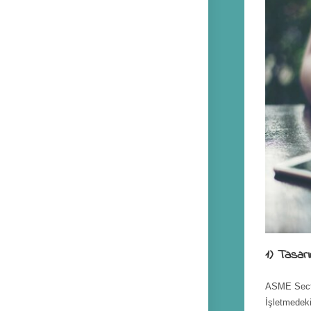
1) Tasarı
ASME Secti
İşletmedeki