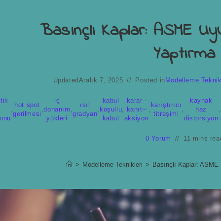
Basınçlı Kaplar: ASME U
Yaptırma
Updated
Aralık 7, 2025
Posted in
Modelleme Teknik
tik
iç
kabul
karar–
kaynak
hot spot
ısıl
karıştırıcı
,
,
donanım
,
,
koşullu
,
kanıt–
,
,
haz
,
gerilmesi
gradyan
titreşimi
yonu
yükleri
kabul
aksiyon
distorsiyon
0 Yorum
11 mins rea
>
Modelleme Teknikleri
>
Basınçlı Kaplar: ASME