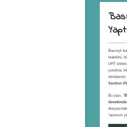
Bası
Yapt
Basınçlı ka
reaktörü, bi
UHT ünites
yorulma, lo
olmalarıdır
Section VI
Bu yazı, “
B
denetimde 
dosyasında
“aynısını y