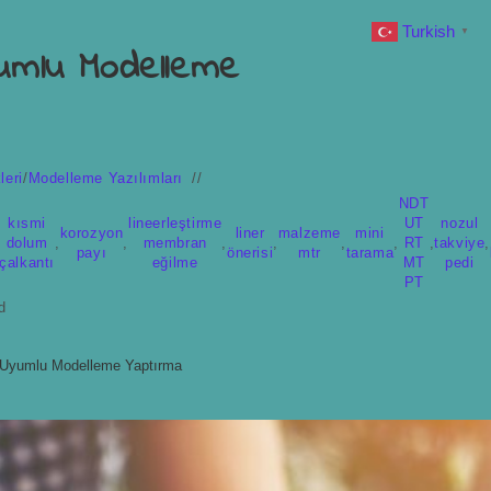
Turkish
▼
yumlu Modelleme
leri
/
Modelleme Yazılımları
NDT
kısmi
lineerleştirme
UT
nozul
korozyon
liner
malzeme
mini
dolum
,
,
membran
,
,
,
,
RT
,
takviye
,
payı
önerisi
mtr
tarama
çalkantı
eğilme
MT
pedi
PT
d
 Uyumlu Modelleme Yaptırma