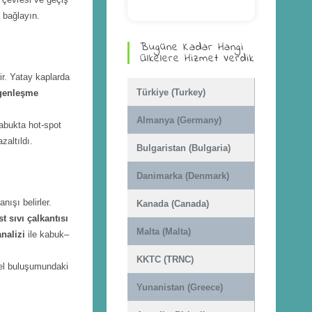
 bağlayın.
Bugüne Kadar Hangi
Ülkelere Hizmet Verdik
ir. Yatay kaplarda
Türkiye (Turkey)
 genleşme
Almanya (Germany)
kabukta hot-spot
altıldı.
Bulgaristan (Bulgaria)
Danimarka (Denmark)
nışı belirler.
Kanada (Canada)
t sıvı çalkantısı
Malta (Malta)
nalizi
ile kabuk–
KKTC (TRNC)
el buluşumundaki
Yunanistan (Greece)