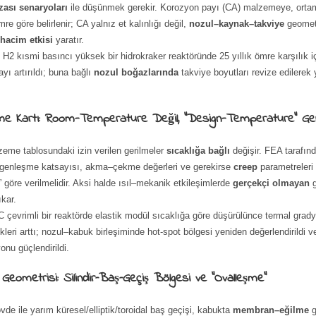
ızası senaryoları
ile düşünmek gerekir. Korozyon payı (CA) malzemeye, orta
re göre belirlenir; CA yalnız et kalınlığı değil,
nozul–kaynak–takviye
geometr
 hacim etkisi
yaratır.
:
H2 kısmi basıncı yüksek bir hidrokraker reaktöründe 25 yıllık ömre karşılık 
yı artırıldı; buna bağlı
nozul boğazlarında
takviye boyutları revize edilerek 
me Kartı: Room-Temperature Değil, “Design-Temperature” Ge
me tablosundaki izin verilen gerilmeler
sıcaklığa bağlı
değişir. FEA tarafınd
l genleşme katsayısı, akma–çekme değerleri ve gerekirse
creep
parametreleri
” göre verilmelidir. Aksi halde ısıl–mekanik etkileşimlerde
gerçekçi olmayan
g
ıkar.
 çevrimli bir reaktörde elastik modül sıcaklığa göre düşürülünce termal grad
ikleri arttı; nozul–kabuk birleşiminde hot-spot bölgesi yeniden değerlendirildi v
onu güçlendirildi.
Geometrisi: Silindir–Baş–Geçiş Bölgesi ve “Ovalleşme”
gövde ile yarım küresel/elliptik/toroidal baş geçişi, kabukta
membran–eğilme
g