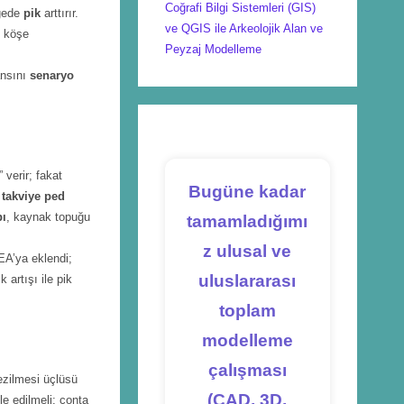
Coğrafi Bilgi Sistemleri (GIS)
lgede
pik
arttırır.
ve QGIS ile Arkeolojik Alan ve
ç köşe
Peyzaj Modelleme
ansını
senaryo
 verir; fakat
Bugüne kadar
e
takviye ped
pı
, kaynak topuğu
tamamladığımı
z ulusal ve
EA’ya eklendi;
uluslararası
artışı ile pik
toplam
modelleme
çalışması
ezilmesi üçlüsü
(CAD, 3D,
e edilmeli; conta