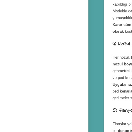
kapıldığı b
Modelde ge
yumuşaklıkl
Karar cüml
olarak
koşt
4) Nozul
Her nozul, 
nozul boy
geometrisi 
ve ped kena
Uygulama
ped kenarl
gerilmeler s
5) Flanş–
Flanşlar y
bir
denge
i