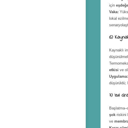
için
eşdeğer
Vaka:
Yükse
lokal ezilm
senaryolaştı
6) Kaynak
Kaynaklı im
düşünülmel
Termomekan
etkisi
ve o
Uygulama
düşürüldü; 
7) Isıl G
Başlatma–d
şok
riskini
ve
membra
Karar cüml