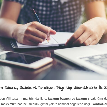
m Basıncı, Sıcaklık ve Korozyon Payı: Kap Geometrisinin İlk Sa
on VIII tasarım mantığında ilk iş,
tasarım basıncı
ve
tasarım sıcaklığını
do
 maksimum basınç–sıcaklık çiftini yalnız nominal değerlerle değil,
kontrol–e