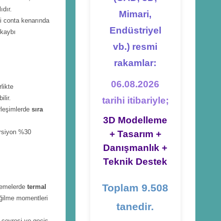
ıdır.
Mimari,
si conta kenarında
Endüstriyel
 kaybı
vb.) resmi
rakamlar:
06.08.2026
rlikte
ilir.
tarihi itibariyle;
irleşimlerde
sıra
3D Modelleme
orsiyon %30
+ Tasarım +
Danışmanlık +
Teknik Destek
Toplam 9.508
klemelerde
termal
 eğilme momentleri
tanedir.
 çevresi ve geçiş