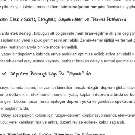
e piki izleyin; işletme prosedürüne
ısıtma–soğutma rampası
önerisini sayıyla
ler: Etek (Skirt), Etriyeler, Saplamalar ve Temel Arabirimi
nlarda
etek
desteği, kabuğun alt bölgesinde
membran–eğilme
akışını değiştir
 saplamalar, yerel kabuk gerilmesini artırabilir. Zemin–temel rijitliği ve
termal
estek reaksiyonlarıyla birlikte modellenmelidir.
yatay bir depolama kabında etriye aralıkları optimize edildi; etriye altındaki 
destek–temel arayüzünde kaymayı serbest bırakan detayla termal gerilmeler az
r ve Deprem: Basınçlı Kap Bir “Yapıdır” da
asyonlarında basınç her zaman birincildir; ancak
rüzgâr–deprem
global davra
bın
p-delta
etkisi, etek–temel momenti; yatay kapların
deprem altında serbes
ize girer. Deprem tasarımında
eşdeğer deprem yükü
ve gerekirse
spektrum a
el bağlanmalıdır.
:
Dikey absorpsiyon kolonu için rüzgâr–deprem kombinasyonlarında etek–tem
üdü; yerel kalınlaştırma ve ankraj düzeni revize edilerek kabul sağlandı.