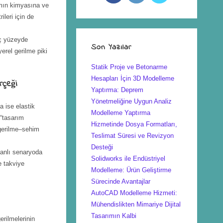
mın kimyasına ve
ileri için de
iç yüzeyde
Son Yazılar
yerel gerilme piki
Statik Proje ve Betonarme
Hesapları İçin 3D Modelleme
rçeği
Yaptırma: Deprem
Yönetmeliğine Uygun Analiz
a ise elastik
Modelleme Yaptırma
 “tasarım
Hizmetinde Dosya Formatları,
erilme–sehim
Teslimat Süresi ve Revizyon
Desteği
yanlı senaryoda
Solidworks ile Endüstriyel
e takviye
Modelleme: Ürün Geliştirme
Sürecinde Avantajlar
AutoCAD Modelleme Hizmeti:
Mühendislikten Mimariye Dijital
Tasarımın Kalbi
erilmelerinin