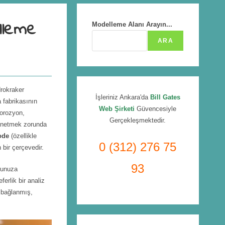
lleme
Modelleme Alanı Arayın...
ARA
drokraker
İşleriniz Ankara'da
Bill Gates
a fabrikasının
Web Şirketi
Güvencesiyle
korozyon,
Gerçekleşmektedir.
netmek zorunda
ode
(özellikle
0 (312) 276 75
bir çerçevedir.
93
umunuza
erlik bir analiz
 bağlanmış,