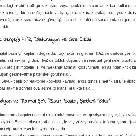
 sıkıştırılabilir bölge
yaklaşımı veya gerekli ise hiperelastik kart kullanılmal
k basınçlı bir ısı değiştiricide yıldız–çapraz sıkma karşılaştırıldı; yıldız dizi
eyi düşürerek sızdırmazlık güvenliğini artırdı. Isıl döngü sonrasında ön germe
rıldı.
 Gerçeği: HAZ, Distorsiyon ve Sıra Etkisi
alat basınçlı kapların doğasıdır. Kaynakta
ısı girdisi
,
HAZ
ve
distorsiyon
bi
idir. Yüksek ısı girdisi, HAZ’da tokluk düşümü ve
residual
gerilmeler oluşturab
ik ardışık modelle
ısı
ve
mekanik
adımlar koşturulmalı; en azından kritik b
luşan
çekme–itme
paternleri görülmelidir.
:
Büyük çaplı bir reaktörde koç–baş kaynağı ardışığında simetrik sıra ile dist
baş takma sonrası ovalleşme toleransı aralıkta kaldı.
radyan ve Termal Şok: “Sakin Başlar, Şiddetli Biter”
urdurma döngülerinde kabuk kalınlığı boyunca
ısı gradyanı
oluşur; hızlı yü
 büyütür. Elastik–plastik ısıl analizle, iç–dış yüzey sıcaklık farkının yarattığı
n+eğilme
bileşenleri ayrıştırılmalıdır.
esi:
En az iki termal senaryo koşun: “yavaş ısıtma” ve “hızlı ısı şoku”. Nozul