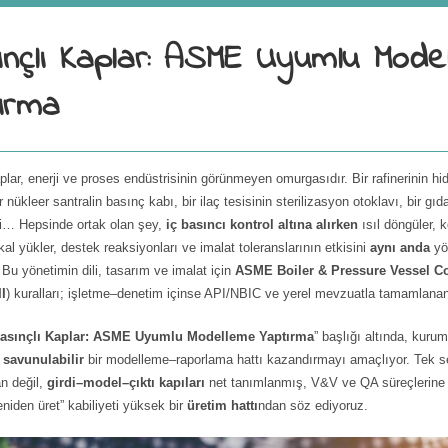
nçlı Kaplar: ASME Uyumlu Mode
ırma
plar, enerji ve proses endüstrisinin görünmeyen omurgasıdır. Bir rafinerinin hi
r nükleer santralin basınç kabı, bir ilaç tesisinin sterilizasyon otoklavı, bir gıd
i… Hepsinde ortak olan şey,
iç basıncı kontrol altına alırken
ısıl döngüler, 
kal yükler, destek reaksiyonları ve imalat toleranslarının etkisini
aynı anda
yö
. Bu yönetimin dili, tasarım ve imalat için
ASME Boiler & Pressure Vessel C
II
) kuralları; işletme–denetim içinse API/NBIC ve yerel mevzuatla tamamlanan 
asınçlı Kaplar: ASME Uyumlu Modelleme Yaptırma
” başlığı altında, kur
savunulabilir
bir modelleme–raporlama hattı kazandırmayı amaçlıyor. Tek sef
n değil,
girdi–model–çıktı kapıları
net tanımlanmış, V&V ve QA süreçlerine
eniden üret” kabiliyeti yüksek bir
üretim hattı
ndan söz ediyoruz.