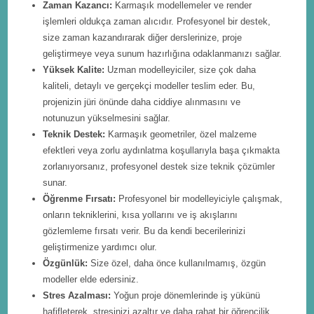
Zaman Kazancı:
Karmaşık modellemeler ve render
işlemleri oldukça zaman alıcıdır. Profesyonel bir destek,
size zaman kazandırarak diğer derslerinize, proje
geliştirmeye veya sunum hazırlığına odaklanmanızı sağlar.
Yüksek Kalite:
Uzman modelleyiciler, size çok daha
kaliteli, detaylı ve gerçekçi modeller teslim eder. Bu,
projenizin jüri önünde daha ciddiye alınmasını ve
notunuzun yükselmesini sağlar.
Teknik Destek:
Karmaşık geometriler, özel malzeme
efektleri veya zorlu aydınlatma koşullarıyla başa çıkmakta
zorlanıyorsanız, profesyonel destek size teknik çözümler
sunar.
Öğrenme Fırsatı:
Profesyonel bir modelleyiciyle çalışmak,
onların tekniklerini, kısa yollarını ve iş akışlarını
gözlemleme fırsatı verir. Bu da kendi becerilerinizi
geliştirmenize yardımcı olur.
Özgünlük:
Size özel, daha önce kullanılmamış, özgün
modeller elde edersiniz.
Stres Azalması:
Yoğun proje dönemlerinde iş yükünü
hafifleterek, stresinizi azaltır ve daha rahat bir öğrencilik