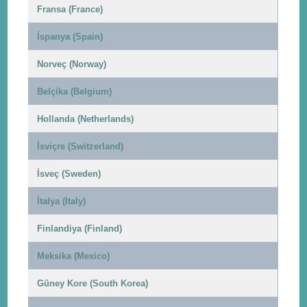
Fransa (France)
İspanya (Spain)
Norveç (Norway)
Belçika (Belgium)
Hollanda (Netherlands)
İsviçre (Switzerland)
İsveç (Sweden)
İtalya (Italy)
Finlandiya (Finland)
Meksika (Mexico)
Güney Kore (South Korea)