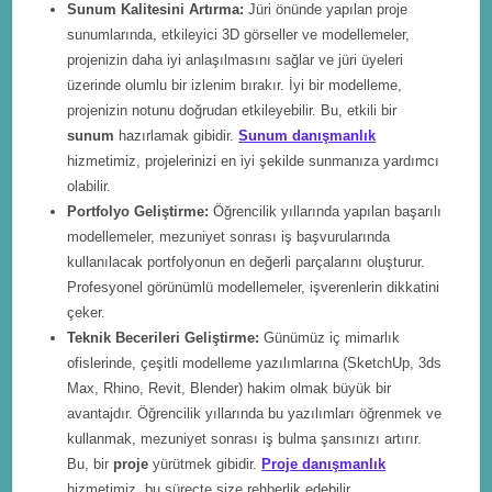
Sunum Kalitesini Artırma:
Jüri önünde yapılan proje
sunumlarında, etkileyici 3D görseller ve modellemeler,
projenizin daha iyi anlaşılmasını sağlar ve jüri üyeleri
üzerinde olumlu bir izlenim bırakır. İyi bir modelleme,
projenizin notunu doğrudan etkileyebilir. Bu, etkili bir
sunum
hazırlamak gibidir.
Sunum danışmanlık
hizmetimiz, projelerinizi en iyi şekilde sunmanıza yardımcı
olabilir.
Portfolyo Geliştirme:
Öğrencilik yıllarında yapılan başarılı
modellemeler, mezuniyet sonrası iş başvurularında
kullanılacak portfolyonun en değerli parçalarını oluşturur.
Profesyonel görünümlü modellemeler, işverenlerin dikkatini
çeker.
Teknik Becerileri Geliştirme:
Günümüz iç mimarlık
ofislerinde, çeşitli modelleme yazılımlarına (SketchUp, 3ds
Max, Rhino, Revit, Blender) hakim olmak büyük bir
avantajdır. Öğrencilik yıllarında bu yazılımları öğrenmek ve
kullanmak, mezuniyet sonrası iş bulma şansınızı artırır.
Bu, bir
proje
yürütmek gibidir.
Proje danışmanlık
hizmetimiz, bu süreçte size rehberlik edebilir.