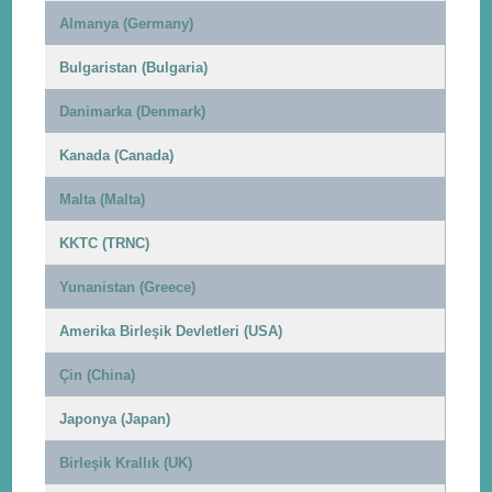
Almanya (Germany)
Bulgaristan (Bulgaria)
Danimarka (Denmark)
Kanada (Canada)
Malta (Malta)
KKTC (TRNC)
Yunanistan (Greece)
Amerika Birleşik Devletleri (USA)
Çin (China)
Japonya (Japan)
Birleşik Krallık (UK)