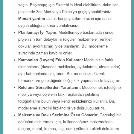
seçin. Başlangıç için SketchUp ideal olabilirken, daha ileri
projelerde 3ds Max veya Rhino’ya geçiş yapabilirsiniz.
Mimari yardım
alarak hangi yazılımın sizin için daha
uygun olduğuna karar verebilirsiniz.
Planlamayı İyi Yapın:
Modellemeye başlamadan önce,
projenizin tüm detaylarını (ölçüler, malzemeler, renkler,
dokular, aydınlatma) iyice planlayın. Bu, modelleme
sürecinde zaman kaybını önler.
Katmanları (Layers) Etkin Kullanın:
Modelinizin farklı
elemanlarını (duvarlar, mobilyalar, aydınlatma, aksesuarlar)
ayrı katmanlarda oluşturun. Bu, modelinizi düzenli
tutmanızı ve gerektiğinde değişiklik yapmanızı kolaylaştırır.
Referans Görsellerden Yararlanın:
Modellemek istediğiniz
mobilya veya objelerin farklı açılardan çekilmiş
fotoğraflarını bulun veya kendi eskizlerinizi kullanın. Bu,
modelleme sürecini hızlandırır ve doğruluğu artırır.
Malzeme ve Doku Seçimine Özen Gösterin:
Gerçekçi bir
görünüm elde etmek için, kullanacağınız malzemelerin
(ahşap, metal, kumaş, taş, cam) yüksek kaliteli dokularını