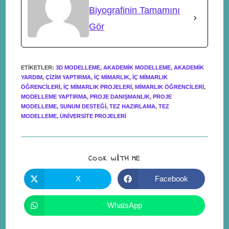
Biyografinin Tamamını
Gör
ETIKETLER
:
3D MODELLEME
,
AKADEMIK MODELLEME
,
AKADEMIK
YARDIM
,
ÇIZIM YAPTIRMA
,
IÇ MIMARLIK
,
IÇ MIMARLIK
ÖĞRENCILERI
,
IÇ MIMARLIK PROJELERI
,
MIMARLIK ÖĞRENCILERI
,
MODELLEME YAPTIRMA
,
PROJE DANIŞMANLIK
,
PROJE
MODELLEME
,
SUNUM DESTEĞI
,
TEZ HAZIRLAMA
,
TEZ
MODELLEME
,
ÜNIVERSITE PROJELERI
COOK WITH ME
X
Facebook
WhatsApp