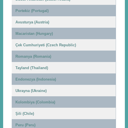
Portekiz (Portugal)
Avusturya (Austria)
Macaristan (Hungary)
Çek Cumhuriyeti (Czech Republic)
Romanya (Romania)
Tayland (Thailand)
Endonezya (Indonesia)
Ukrayna (Ukraine)
Kolombiya (Colombia)
Şili (Chile)
Peru (Peru)