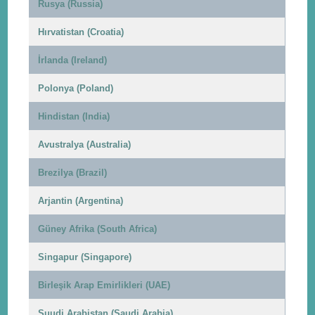
Rusya (Russia)
Hırvatistan (Croatia)
İrlanda (Ireland)
Polonya (Poland)
Hindistan (India)
Avustralya (Australia)
Brezilya (Brazil)
Arjantin (Argentina)
Güney Afrika (South Africa)
Singapur (Singapore)
Birleşik Arap Emirlikleri (UAE)
Suudi Arabistan (Saudi Arabia)