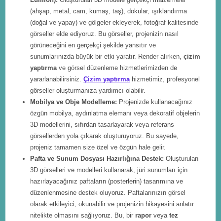
(ahşap, metal, cam, kumaş, taş), dokular, ışıklandırma
(doğal ve yapay) ve gölgeler ekleyerek, fotoğraf kalitesinde
görseller elde ediyoruz. Bu görseller, projenizin nasıl
görüneceğini en gerçekçi şekilde yansıtır ve
sunumlarınızda büyük bir etki yaratır. Render alırken,
çizim
yaptırma
ve görsel düzenleme hizmetlerimizden de
yararlanabilirsiniz.
Çizim yaptırma
hizmetimiz, profesyonel
görseller oluşturmanıza yardımcı olabilir.
Mobilya ve Obje Modelleme:
Projenizde kullanacağınız
özgün mobilya, aydınlatma elemanı veya dekoratif objelerin
3D modellerini, sıfırdan tasarlayarak veya referans
görsellerden yola çıkarak oluşturuyoruz. Bu sayede,
projeniz tamamen size özel ve özgün hale gelir.
Pafta ve Sunum Dosyası Hazırlığına Destek:
Oluşturulan
3D görselleri ve modelleri kullanarak, jüri sunumları için
hazırlayacağınız paftaların (posterlerin) tasarımına ve
düzenlenmesine destek oluyoruz. Paftalarınızın görsel
olarak etkileyici, okunabilir ve projenizin hikayesini anlatır
nitelikte olmasını sağlıyoruz. Bu, bir
rapor
veya
tez