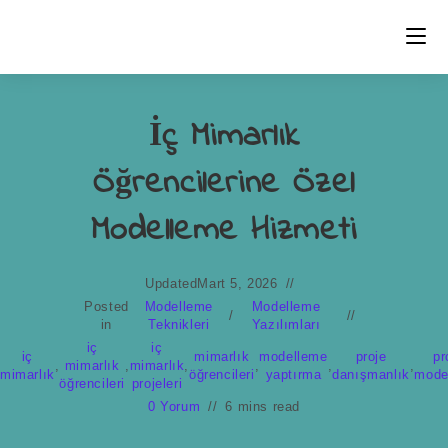
İç Mimarlık
Öğrencilerine Özel
Modelleme Hizmeti
Updated
Mart 5, 2026
Posted
Modelleme
Modelleme
/
in
Teknikleri
Yazılımları
iç
iç
iç
mimarlık
modelleme
proje
pr
,
mimarlık
,
mimarlık
,
,
,
,
mimarlık
öğrencileri
yaptırma
danışmanlık
mode
öğrencileri
projeleri
0 Yorum
6 mins read