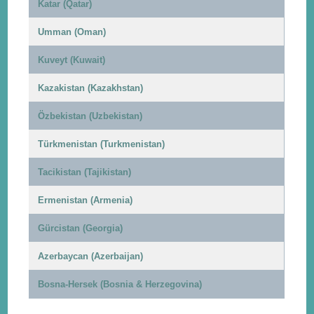
Katar (Qatar)
Umman (Oman)
Kuveyt (Kuwait)
Kazakistan (Kazakhstan)
Özbekistan (Uzbekistan)
Türkmenistan (Turkmenistan)
Tacikistan (Tajikistan)
Ermenistan (Armenia)
Gürcistan (Georgia)
Azerbaycan (Azerbaijan)
Bosna-Hersek (Bosnia & Herzegovina)