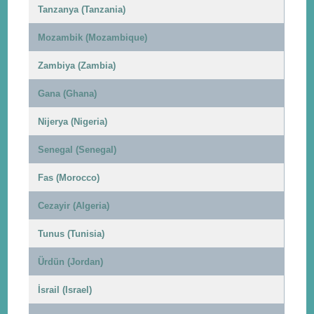
Tanzanya (Tanzania)
Mozambik (Mozambique)
Zambiya (Zambia)
Gana (Ghana)
Nijerya (Nigeria)
Senegal (Senegal)
Fas (Morocco)
Cezayir (Algeria)
Tunus (Tunisia)
Ürdün (Jordan)
İsrail (Israel)