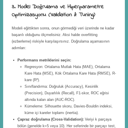
3. Model Doğrulama ve Hiperparametre
Optimizasyonu (Validation & Tuning)
Modeli eğittikten sonra, onun görmediği veri üzerinde ne kadar
başarılı olduğunu ölçmelisiniz. Aksi halde overfitting
(ezberleme) riskiyle karşılaşırsınız. Doğrulama aşamasının
adımları:
Performans metriklerini seçin:
Regresyon: Ortalama Mutlak Hata (MAE), Ortalama
Kare Hata (MSE), Kök Ortalama Kare Hata (RMSE), R-
kare (R²).
Sınıflandırma: Doğruluk (Accuracy), Kesinlik
(Precision), Duyarlılık (Recall), F1-skor, ROC eğrisi
altında kalan alan (AUC-ROC).
Kümeleme: Silhouette skoru, Davies-Bouldin indeksi,
küme içi kareler toplamı (inertia).
Çapraz doğrulama (Cross-Validation):
Veriyi k parçaya
bölün (genelde k=5 veya 10). Her seferinde bir parçayı test,