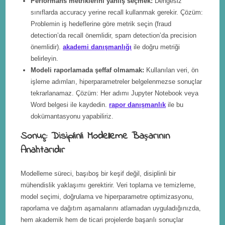
Performans metriklerini yanlış seçmek:
Dengesiz
sınıflarda accuracy yerine recall kullanmak gerekir. Çözüm:
Problemin iş hedeflerine göre metrik seçin (fraud
detection’da recall önemlidir, spam detection’da precision
önemlidir).
akademi danışmanlığı
ile doğru metriği
belirleyin.
Modeli raporlamada şeffaf olmamak:
Kullanılan veri, ön
işleme adımları, hiperparametreler belgelenmezse sonuçlar
tekrarlanamaz. Çözüm: Her adımı Jupyter Notebook veya
Word belgesi ile kaydedin.
rapor danışmanlık
ile bu
dokümantasyonu yapabiliriz.
Sonuç: Disiplinli Modelleme Başarının
Anahtarıdır
Modelleme süreci, başıboş bir keşif değil, disiplinli bir
mühendislik yaklaşımı gerektirir. Veri toplama ve temizleme,
model seçimi, doğrulama ve hiperparametre optimizasyonu,
raporlama ve dağıtım aşamalarını atlamadan uyguladığınızda,
hem akademik hem de ticari projelerde başarılı sonuçlar