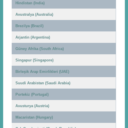
Hindistan (India)
Avustralya (Australia)
Brezilya (Brazil)
Arjantin (Argentina)
Güney Afrika (South Africa)
Singapur (Singapore)
Birleşik Arap Emirlikleri (UAE)
Suudi Arabistan (Saudi Arabia)
Portekiz (Portugal)
Avusturya (Austria)
Macaristan (Hungary)