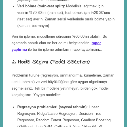
Veri bölme (train-test split):
Modelinizi eğitmek için
verinin %70-80’ini (train set), test etmek için %20-30’unu
(test set) ayırın. Zaman serisi verilerinde sıralı bölme yapın
(zamanı bozmayın).
Veri ön işleme, modelleme süresinin %60-80’ini alabilir. Bu
aşamada sabırlı olun ve her adımı belgelendirin.
rapor
yaptırma
ile bu ön işleme adımlarını raporlayabilirsiniz.
2. Model Seçimi (Model Selection)
Problemin türüne (regresyon, sınıflandırma, kümeleme, zaman
serisi tahmini) ve veri büyüklüğüne göre uygun algoritmayı
seçmelisiniz. Tek bir modelle yetinmeyin, birden çok modeli
karşılaştırın. Yaygın modeller:
Regresyon problemleri (sayısal tahmin):
Lineer
Regresyon, Ridge/Lasso Regresyon, Decision Tree
Regressor, Random Forest Regressor, Gradient Boosting
(XGBoost, LightGBM, CatBoost), Sinir Ağları (MLP).