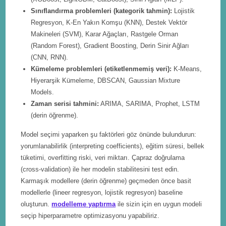
Sınıflandırma problemleri (kategorik tahmin):
Lojistik
Regresyon, K-En Yakın Komşu (KNN), Destek Vektör
Makineleri (SVM), Karar Ağaçları, Rastgele Orman
(Random Forest), Gradient Boosting, Derin Sinir Ağları
(CNN, RNN).
Kümeleme problemleri (etiketlenmemiş veri):
K-Means,
Hiyerarşik Kümeleme, DBSCAN, Gaussian Mixture
Models.
Zaman serisi tahmini:
ARIMA, SARIMA, Prophet, LSTM
(derin öğrenme).
Model seçimi yaparken şu faktörleri göz önünde bulundurun:
yorumlanabilirlik (interpreting coefficients), eğitim süresi, bellek
tüketimi, overfitting riski, veri miktarı. Çapraz doğrulama
(cross-validation) ile her modelin stabilitesini test edin.
Karmaşık modellere (derin öğrenme) geçmeden önce basit
modellerle (lineer regresyon, lojistik regresyon) baseline
oluşturun.
modelleme yaptırma
ile sizin için en uygun modeli
seçip hiperparametre optimizasyonu yapabiliriz.