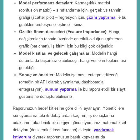
Model performans detayları:
Karmaşıklık matrisi
(confusion matrix) – sınıflandırma için, gerçek vs tahmin
grafiği (scatter plot) – regresyon için.
çizim yaptırma
ile bu
grafikleri profesyonelleştirebilirsiniz.
Özellik önem dereceleri (Feature Importance):
Hangi
değişkenlerin tahmin üzerinde en etkili olduğunu gösteren
grafik (bar chart). İş birimi için bu bilgi çok değerlidir.
Model kısıtları ve gelecek çalışmalar:
Modelin hangi
durumlarda başarısız olabileceği, hangi verilerin toplanması
gerektiği.
Sonuç ve öneriler:
Modelin işe nasıl entegre edileceği
(örneğin bir API olarak yayınlama, dashboard’a
entegrasyon).
sunum yaptırma
ile bu raporu etkili bir slayt
gösterisine dönüştürebilirsiniz.
Raporunuzun hedef kitlesine göre dilini ayarlayın: Yöneticilere
sunuyorsanız teknik detaylardan kaçının, iş sonuçlarına
odaklanın; akademik bir dergiye gönderiyorsanız matematiksel
detayları (denklemler, loss function) ekleyin.
yazdırmak
istiyorum
diyerek raporunuzun basılı kopyasını da