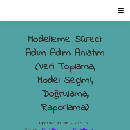
Modelleme Süreci:
Adım Adım Anlatım
(Veri Toplama,
Model Seçimi,
Doğrulama,
Raporlama)
Updated
Haziran 6, 2026
Posted
Modelleme
Modelleme