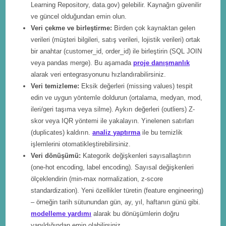
Learning Repository, data.gov) gelebilir. Kaynağın güvenilir
ve güncel olduğundan emin olun.
Veri çekme ve birleştirme:
Birden çok kaynaktan gelen
verileri (müşteri bilgileri, satış verileri, lojistik verileri) ortak
bir anahtar (customer_id, order_id) ile birleştirin (SQL JOIN
veya pandas merge). Bu aşamada
proje danışmanlık
alarak veri entegrasyonunu hızlandırabilirsiniz.
Veri temizleme:
Eksik değerleri (missing values) tespit
edin ve uygun yöntemle doldurun (ortalama, medyan, mod,
ileri/geri taşıma veya silme). Aykırı değerleri (outliers) Z-
skor veya IQR yöntemi ile yakalayın. Yinelenen satırları
(duplicates) kaldırın.
analiz yaptırma
ile bu temizlik
işlemlerini otomatikleştirebilirsiniz.
Veri dönüşümü:
Kategorik değişkenleri sayısallaştırın
(one-hot encoding, label encoding). Sayısal değişkenleri
ölçeklendirin (min-max normalization, z-score
standardization). Yeni özellikler türetin (feature engineering)
– örneğin tarih sütunundan gün, ay, yıl, haftanın günü gibi.
modelleme yardımı
alarak bu dönüşümlerin doğru
yapıldığından emin olabilirsiniz.