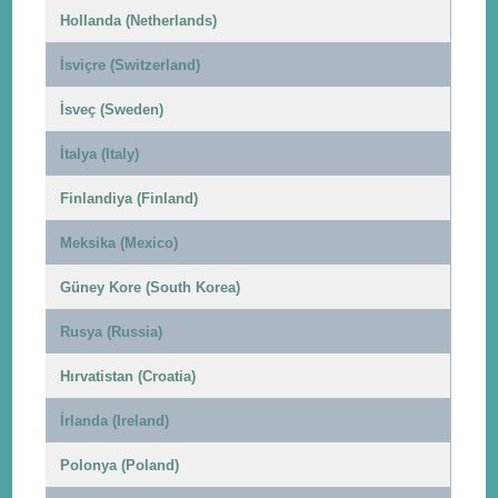
Hollanda (Netherlands)
İsviçre (Switzerland)
İsveç (Sweden)
İtalya (Italy)
Finlandiya (Finland)
Meksika (Mexico)
Güney Kore (South Korea)
Rusya (Russia)
Hırvatistan (Croatia)
İrlanda (Ireland)
Polonya (Poland)