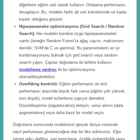
diğerlerini eğitim seti olarak kullanın. Ortalama performansı
hesaplayın. Bu, modelin farklı alt veri kümelerinde ne kadar
kararlı olduğunu gösterir.
Hiperparametre optimizasyonu (Grid Search / Random
Search):
Her modelin kendine özgü hiperparametreleri
vardır (örneğin Random Forest’ta ağaç sayısı, maksimum
derinlik; SVM’de C ve gamma). Bu parametrelerin en iyi
kombinasyonunu bulmak için grid search veya random
search yapın. Çapraz doğrulama ile birlikte kullanın.
modelleme yardımı
ile bu optimizasyonu
otomatikleştirebiliriz.
Overfitting kontrolü:
Eğitim performansı ile test
performansı arasında büyük fark varsa (eğitim çok yüksek,
test düşük), model ezberleme yapıyor demektir.
Düzenlileştirme (regularization) ekleyin, veriyi artırın (data
augmentation) veya daha basit bir model seçin.
Doğrulama sonucunda modelinizin gerçek dünya verisinde
nasıl performans göstereceğine dair bir fikir edinirsiniz. Eğer
tatmin edici değilse, veri temizleme, özellik mühendisliği veya