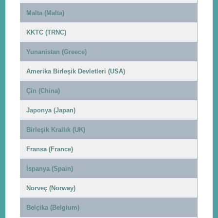
Malta (Malta)
KKTC (TRNC)
Yunanistan (Greece)
Amerika Birleşik Devletleri (USA)
Çin (China)
Japonya (Japan)
Birleşik Krallık (UK)
Fransa (France)
İspanya (Spain)
Norveç (Norway)
Belçika (Belgium)