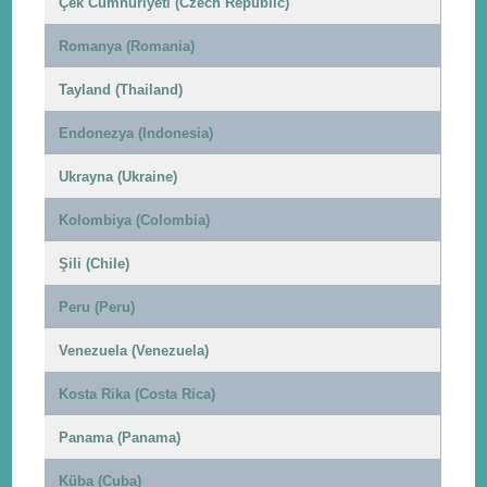
Çek Cumhuriyeti (Czech Republic)
Romanya (Romania)
Tayland (Thailand)
Endonezya (Indonesia)
Ukrayna (Ukraine)
Kolombiya (Colombia)
Şili (Chile)
Peru (Peru)
Venezuela (Venezuela)
Kosta Rika (Costa Rica)
Panama (Panama)
Küba (Cuba)