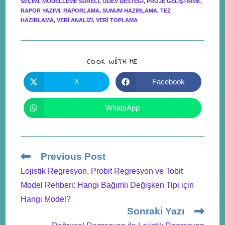
SEÇIMI
,
MODELLEME SÜRECI
,
ÖDEV DESTEĞI
,
PROJE GELIŞTIRME
,
RAPOR YAZIMI
,
RAPORLAMA
,
SUNUM HAZIRLAMA
,
TEZ
HAZIRLAMA
,
VERI ANALIZI
,
VERI TOPLAMA
COOK WITH ME
X
Facebook
WhatsApp
Previous Post
Lojistik Regresyon, Probit Regresyon ve Tobit
Model Rehberi: Hangi Bağımlı Değişken Tipi için
Hangi Model?
Sonraki Yazı