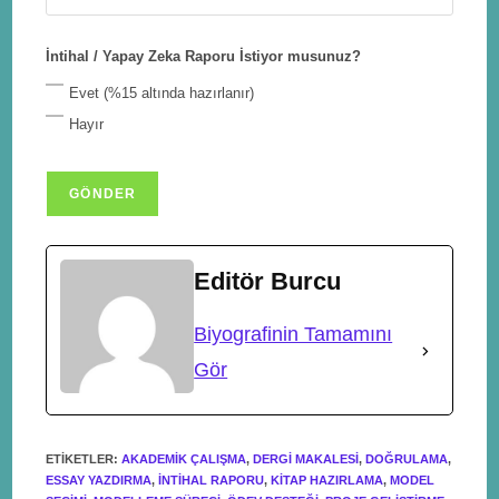
İntihal / Yapay Zeka Raporu İstiyor musunuz?
Evet (%15 altında hazırlanır)
Hayır
Editör Burcu
Biyografinin Tamamını
Gör
ETIKETLER
:
AKADEMIK ÇALIŞMA
,
DERGI MAKALESI
,
DOĞRULAMA
,
ESSAY YAZDIRMA
,
INTIHAL RAPORU
,
KITAP HAZIRLAMA
,
MODEL