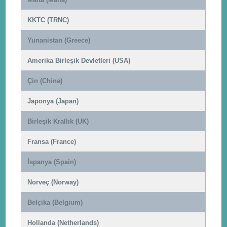
KKTC (TRNC)
Yunanistan (Greece)
Amerika Birleşik Devletleri (USA)
Çin (China)
Japonya (Japan)
Birleşik Krallık (UK)
Fransa (France)
İspanya (Spain)
Norveç (Norway)
Belçika (Belgium)
Hollanda (Netherlands)