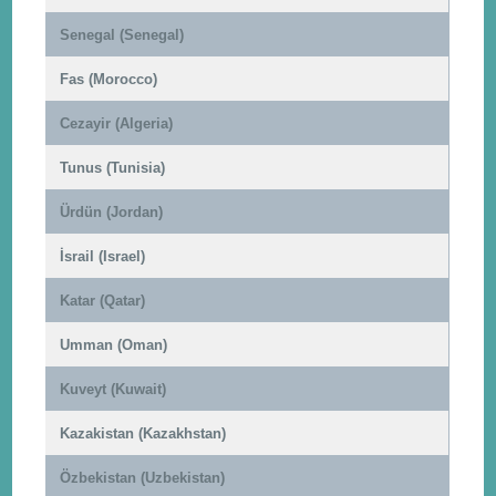
Senegal (Senegal)
Fas (Morocco)
Cezayir (Algeria)
Tunus (Tunisia)
Ürdün (Jordan)
İsrail (Israel)
Katar (Qatar)
Umman (Oman)
Kuveyt (Kuwait)
Kazakistan (Kazakhstan)
Özbekistan (Uzbekistan)