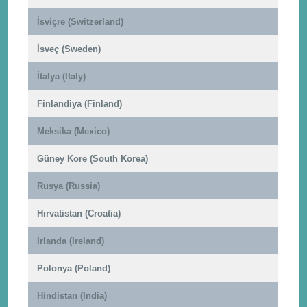
İsviçre (Switzerland)
İsveç (Sweden)
İtalya (Italy)
Finlandiya (Finland)
Meksika (Mexico)
Güney Kore (South Korea)
Rusya (Russia)
Hırvatistan (Croatia)
İrlanda (Ireland)
Polonya (Poland)
Hindistan (India)