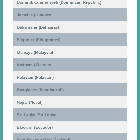
Dominik Cumhuriyeti (Dominican Republic)
Jamaika (Jamaica)
Bahamalar (Bahamas)
Filipinler (Philippines)
Malezya (Malaysia)
Vietnam (Vietnam)
Pakistan (Pakistan)
Bangladeş (Bangladesh)
Nepal (Nepal)
Sri Lanka (Sri Lanka)
Ekvador (Ecuador)
Yeni Zelanda (New Zealand)