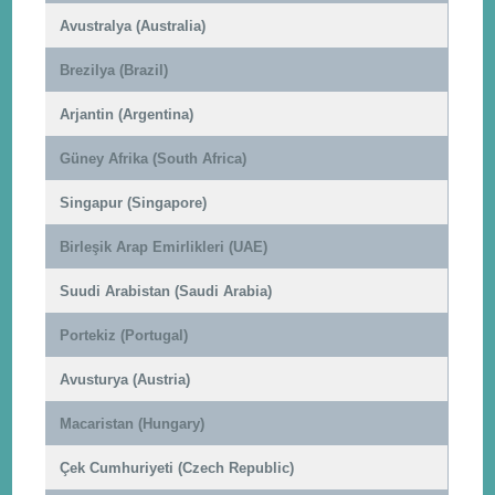
Avustralya (Australia)
Brezilya (Brazil)
Arjantin (Argentina)
Güney Afrika (South Africa)
Singapur (Singapore)
Birleşik Arap Emirlikleri (UAE)
Suudi Arabistan (Saudi Arabia)
Portekiz (Portugal)
Avusturya (Austria)
Macaristan (Hungary)
Çek Cumhuriyeti (Czech Republic)