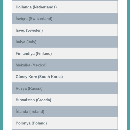
Hollanda (Netherlands)
İsviçre (Switzerland)
İsveç (Sweden)
İtalya (Italy)
Finlandiya (Finland)
Meksika (Mexico)
Güney Kore (South Korea)
Rusya (Russia)
Hırvatistan (Croatia)
İrlanda (Ireland)
Polonya (Poland)