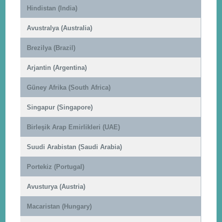
Hindistan (India)
Avustralya (Australia)
Brezilya (Brazil)
Arjantin (Argentina)
Güney Afrika (South Africa)
Singapur (Singapore)
Birleşik Arap Emirlikleri (UAE)
Suudi Arabistan (Saudi Arabia)
Portekiz (Portugal)
Avusturya (Austria)
Macaristan (Hungary)