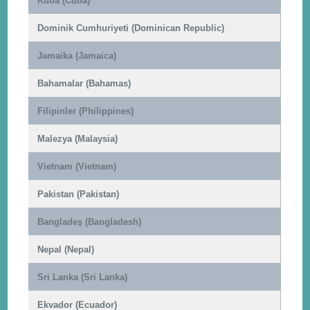
Küba (Cuba)
Dominik Cumhuriyeti (Dominican Republic)
Jamaika (Jamaica)
Bahamalar (Bahamas)
Filipinler (Philippines)
Malezya (Malaysia)
Vietnam (Vietnam)
Pakistan (Pakistan)
Bangladeş (Bangladesh)
Nepal (Nepal)
Sri Lanka (Sri Lanka)
Ekvador (Ecuador)