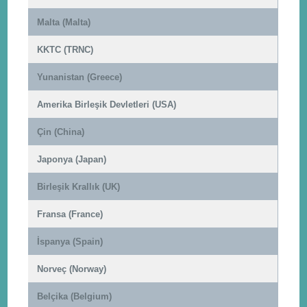
Malta (Malta)
KKTC (TRNC)
Yunanistan (Greece)
Amerika Birleşik Devletleri (USA)
Çin (China)
Japonya (Japan)
Birleşik Krallık (UK)
Fransa (France)
İspanya (Spain)
Norveç (Norway)
Belçika (Belgium)