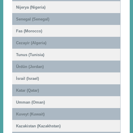
Nijerya (Nigeria)
Senegal (Senegal)
Fas (Morocco)
Cezayir (Algeria)
Tunus (Tunisia)
Ürdün (Jordan)
İsrail (Israel)
Katar (Qatar)
Umman (Oman)
Kuveyt (Kuwait)
Kazakistan (Kazakhstan)