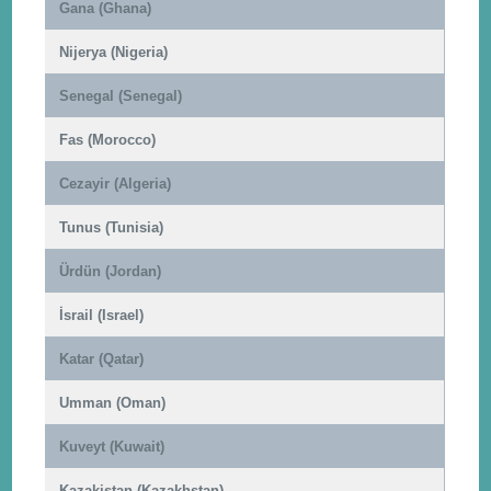
Gana (Ghana)
Nijerya (Nigeria)
Senegal (Senegal)
Fas (Morocco)
Cezayir (Algeria)
Tunus (Tunisia)
Ürdün (Jordan)
İsrail (Israel)
Katar (Qatar)
Umman (Oman)
Kuveyt (Kuwait)
Kazakistan (Kazakhstan)