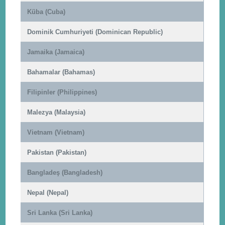
Küba (Cuba)
Dominik Cumhuriyeti (Dominican Republic)
Jamaika (Jamaica)
Bahamalar (Bahamas)
Filipinler (Philippines)
Malezya (Malaysia)
Vietnam (Vietnam)
Pakistan (Pakistan)
Bangladeş (Bangladesh)
Nepal (Nepal)
Sri Lanka (Sri Lanka)