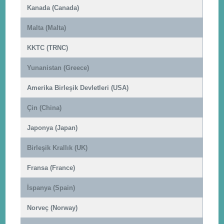
Kanada (Canada)
Malta (Malta)
KKTC (TRNC)
Yunanistan (Greece)
Amerika Birleşik Devletleri (USA)
Çin (China)
Japonya (Japan)
Birleşik Krallık (UK)
Fransa (France)
İspanya (Spain)
Norveç (Norway)