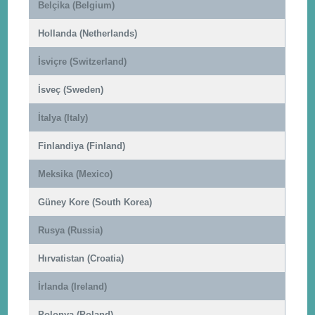
Belçika (Belgium)
Hollanda (Netherlands)
İsviçre (Switzerland)
İsveç (Sweden)
İtalya (Italy)
Finlandiya (Finland)
Meksika (Mexico)
Güney Kore (South Korea)
Rusya (Russia)
Hırvatistan (Croatia)
İrlanda (Ireland)
Polonya (Poland)