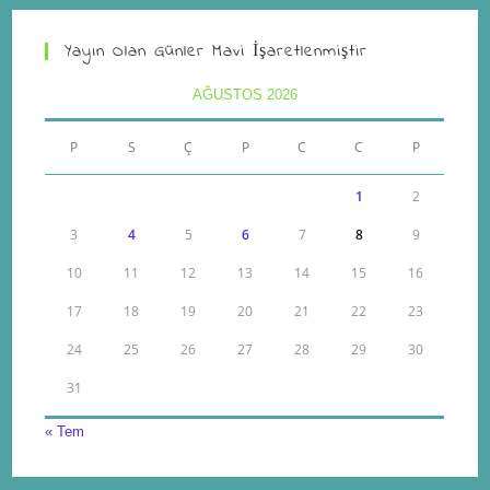
Yayın Olan Günler Mavi İşaretlenmiştir
AĞUSTOS 2026
P
S
Ç
P
C
C
P
1
2
3
4
5
6
7
8
9
10
11
12
13
14
15
16
17
18
19
20
21
22
23
24
25
26
27
28
29
30
31
« Tem