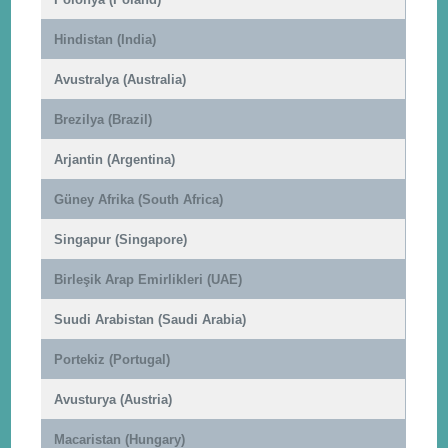
Hindistan (India)
Avustralya (Australia)
Brezilya (Brazil)
Arjantin (Argentina)
Güney Afrika (South Africa)
Singapur (Singapore)
Birleşik Arap Emirlikleri (UAE)
Suudi Arabistan (Saudi Arabia)
Portekiz (Portugal)
Avusturya (Austria)
Macaristan (Hungary)