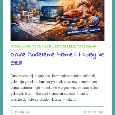
MODELLEME TEKNIKLERI
/
MODELLEME YAZILIMLARI
Online Modelleme Hizmeti | Kolay ve
Etkili
Günümüzün dijital çağında, karmaşık sistemleri anlamak,
geleceğe yönelik tahminler yapmak veya soyut kavramları
somutlaştırmak için modelleme vazgeçilmez bir araç haline
gelmiştir. İster mühendislik projelerinde ister finansal
analizlerde, isterse akademik araştırmalarda…
0 YORUM
12 MART 2026