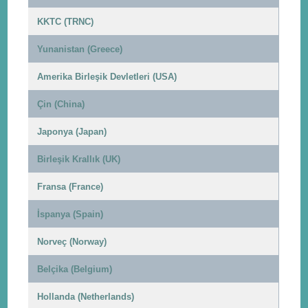
KKTC (TRNC)
Yunanistan (Greece)
Amerika Birleşik Devletleri (USA)
Çin (China)
Japonya (Japan)
Birleşik Krallık (UK)
Fransa (France)
İspanya (Spain)
Norveç (Norway)
Belçika (Belgium)
Hollanda (Netherlands)