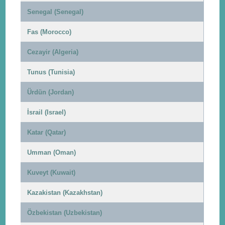
Senegal (Senegal)
Fas (Morocco)
Cezayir (Algeria)
Tunus (Tunisia)
Ürdün (Jordan)
İsrail (Israel)
Katar (Qatar)
Umman (Oman)
Kuveyt (Kuwait)
Kazakistan (Kazakhstan)
Özbekistan (Uzbekistan)