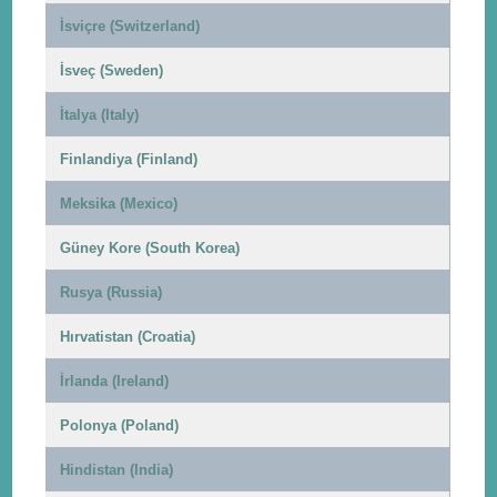
İsviçre (Switzerland)
İsveç (Sweden)
İtalya (Italy)
Finlandiya (Finland)
Meksika (Mexico)
Güney Kore (South Korea)
Rusya (Russia)
Hırvatistan (Croatia)
İrlanda (Ireland)
Polonya (Poland)
Hindistan (India)