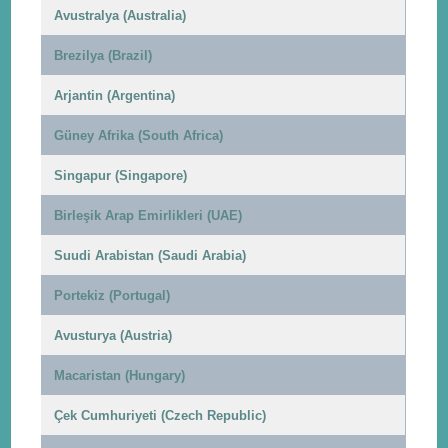
Avustralya (Australia)
Brezilya (Brazil)
Arjantin (Argentina)
Güney Afrika (South Africa)
Singapur (Singapore)
Birleşik Arap Emirlikleri (UAE)
Suudi Arabistan (Saudi Arabia)
Portekiz (Portugal)
Avusturya (Austria)
Macaristan (Hungary)
Çek Cumhuriyeti (Czech Republic)