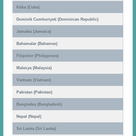
Küba (Cuba)
Dominik Cumhuriyeti (Dominican Republic)
Jamaika (Jamaica)
Bahamalar (Bahamas)
Filipinler (Philippines)
Malezya (Malaysia)
Vietnam (Vietnam)
Pakistan (Pakistan)
Bangladeş (Bangladesh)
Nepal (Nepal)
Sri Lanka (Sri Lanka)