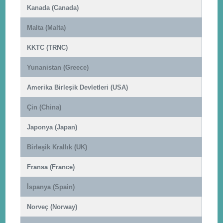
Kanada (Canada)
Malta (Malta)
KKTC (TRNC)
Yunanistan (Greece)
Amerika Birleşik Devletleri (USA)
Çin (China)
Japonya (Japan)
Birleşik Krallık (UK)
Fransa (France)
İspanya (Spain)
Norveç (Norway)